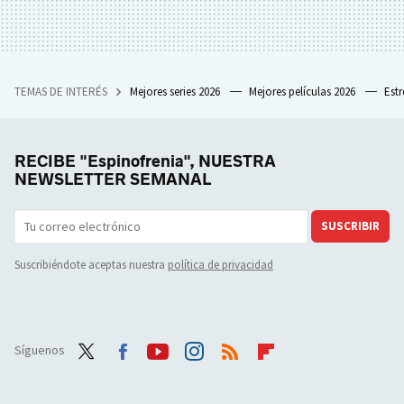
TEMAS DE INTERÉS
Mejores series 2026
Mejores películas 2026
Est
RECIBE "Espinofrenia", NUESTRA
NEWSLETTER SEMANAL
SUSCRIBIR
Suscribiéndote aceptas nuestra
política de privacidad
Síguenos
Twit
Face
Yout
Inst
RSS
Flip