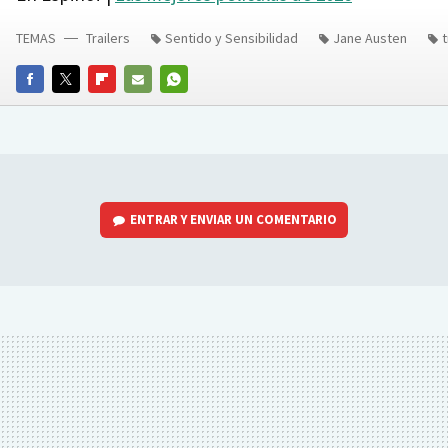
TEMAS
Trailers
Sentido y Sensibilidad
Jane Austen
t
FACEBOOK
TWITTER
FLIPBOARD
E-
WHATSAPP
MAIL
ENTRAR Y ENVIAR UN COMENTARIO