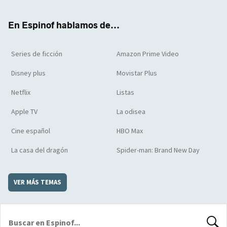
ter
boo
ube
agra
boar
k
m
d
En Espinof hablamos de...
Series de ficción
Amazon Prime Video
Disney plus
Movistar Plus
Netflix
Listas
Apple TV
La odisea
Cine español
HBO Max
La casa del dragón
Spider-man: Brand New Day
VER MÁS TEMAS