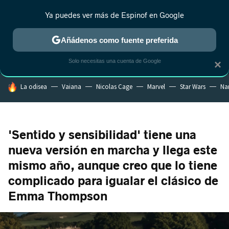
Ya puedes ver más de Espinof en Google
CRÍTICA
ESTRENOS
REALITY
ANIME
RANKINGS CINE
RA
Añádenos como fuente preferida
Solo necesitas una cuenta de Google
×
HOY SE HABLA DE
La odisea
Vaiana
Nicolas Cage
Marvel
Star Wars
Na
'Sentido y sensibilidad' tiene una
nueva versión en marcha y llega este
mismo año, aunque creo que lo tiene
complicado para igualar el clásico de
Emma Thompson