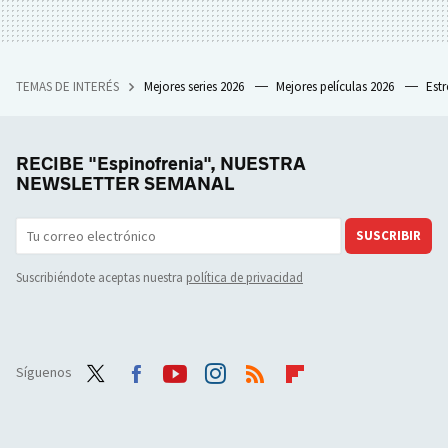
TEMAS DE INTERÉS
Mejores series 2026
Mejores películas 2026
Est
RECIBE "Espinofrenia", NUESTRA
NEWSLETTER SEMANAL
SUSCRIBIR
Suscribiéndote aceptas nuestra
política de privacidad
Síguenos
Twit
Face
Yout
Inst
RSS
Flip
ter
boo
ube
agra
boar