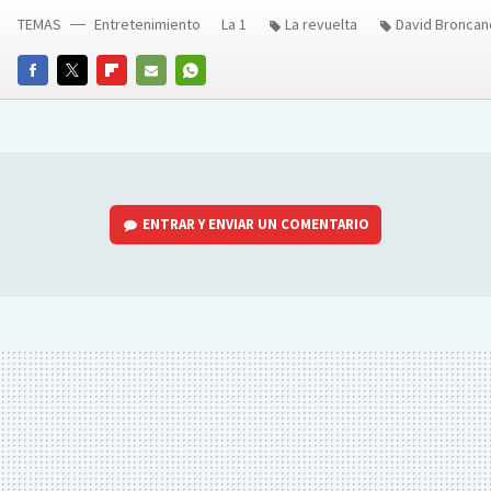
TEMAS
Entretenimiento
La 1
La revuelta
David Broncan
FACEBOOK
TWITTER
FLIPBOARD
E-
WHATSAPP
MAIL
ENTRAR Y ENVIAR UN COMENTARIO