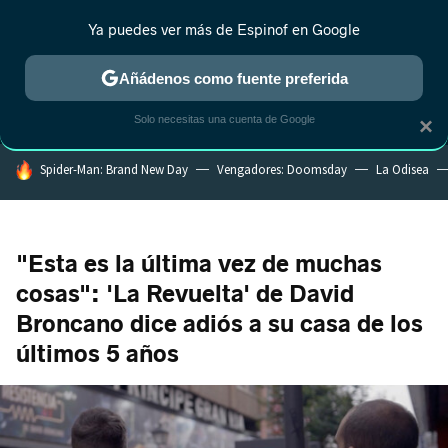
Ya puedes ver más de Espinof en Google
MENÚ
NUEVO
Añádenos como fuente preferida
CRÍTICA
ESTRENOS
REALITY
ANIME
RANKINGS CINE
RA
Solo necesitas una cuenta de Google
×
HOY SE HABLA DE
Spider-Man: Brand New Day
Vengadores: Doomsday
La Odisea
"Esta es la última vez de muchas
cosas": 'La Revuelta' de David
Broncano dice adiós a su casa de los
últimos 5 años