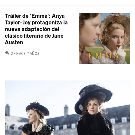
Tráiler de 'Emma': Anya
Taylor-Joy protagoniza la
nueva adaptación del
clásico literario de Jane
Austen
COMENTARIOS
2
HACE 7 AÑOS