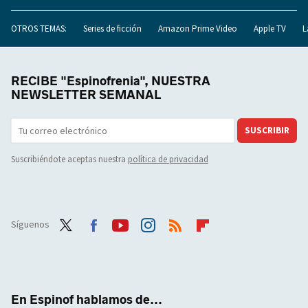
OTROS TEMAS:
Series de ficción
Amazon Prime Video
Apple TV
L
RECIBE "Espinofrenia", NUESTRA
NEWSLETTER SEMANAL
SUSCRIBIR
Suscribiéndote aceptas nuestra
política de privacidad
Síguenos
Twit
Face
Yout
Inst
RSS
Flip
ter
boo
ube
agra
boar
k
m
d
En Espinof hablamos de...