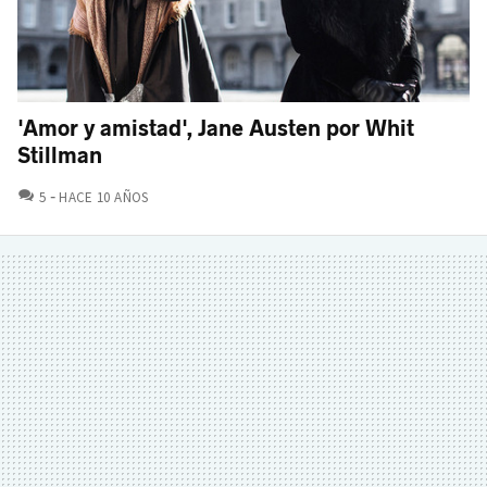
'Amor y amistad', Jane Austen por Whit
Stillman
COMENTARIOS
5
HACE 10 AÑOS