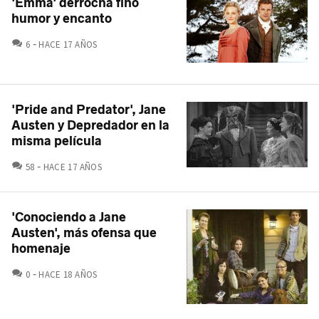
'Emma' derrocha fino
humor y encanto
COMENTARIOS
6
HACE 17 AÑOS
'Pride and Predator', Jane
Austen y Depredador en la
misma película
COMENTARIOS
58
HACE 17 AÑOS
'Conociendo a Jane
Austen', más ofensa que
homenaje
COMENTARIOS
0
HACE 18 AÑOS