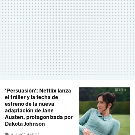
'Persuasión': Netflix lanza
el tráiler y la fecha de
estreno de la nueva
adaptación de Jane
Austen, protagonizada por
Dakota Johnson
COMENTARIOS
0
HACE 4 AÑOS