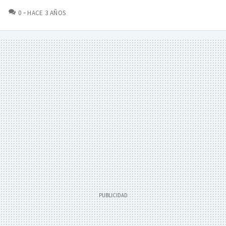
COMENTARIOS
0
HACE 3 AÑOS