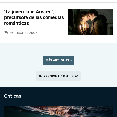
‘La joven Jane Austen’,
precursora de las comedias
románticas
COMENTARIOS
29
HACE 19 AÑOS
MÁS ANTIGUAS
»
ARCHIVO DE NOTICIAS
Críticas