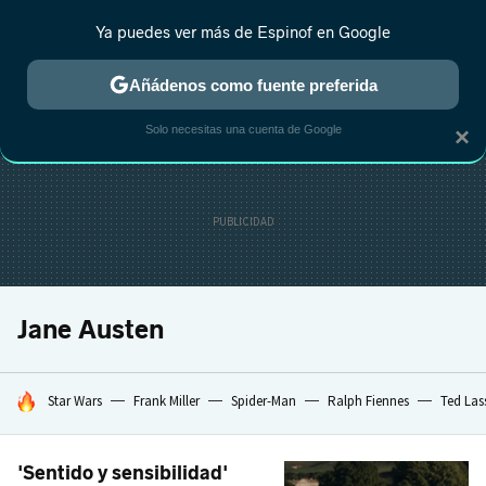
Ya puedes ver más de Espinof en Google
CRÍTICA
ESTRENOS
REALITY
ANIME
RANKINGS CINE
RA
Añádenos como fuente preferida
Solo necesitas una cuenta de Google
×
Jane Austen
HOY SE HABLA DE
Star Wars
Frank Miller
Spider-Man
Ralph Fiennes
Ted Las
'Sentido y sensibilidad'