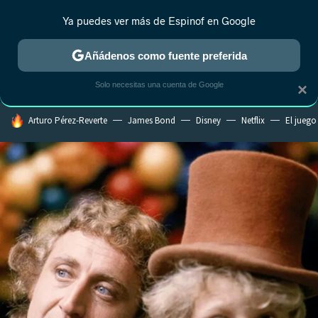
Ya puedes ver más de Espinof en Google
CRÍTICA
ESTRENOS
REALITY
ANIME
RANKINGS CINE
RA
Añádenos como fuente preferida
Solo necesitas una cuenta de Google
×
HOY SE HABLA DE
Arturo Pérez-Reverte
James Bond
Disney
Netflix
El juego