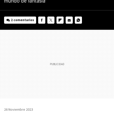
mundo de fantasía'
2 comentarios
FACEBOOK
TWITTER
FLIPBOARD
E-
WHATSAPP
MAIL
26 Noviembre 2023