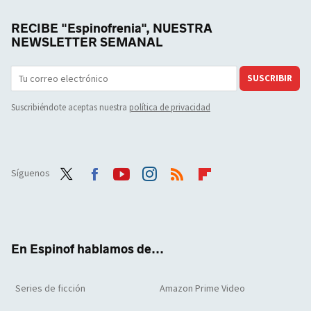
RECIBE "Espinofrenia", NUESTRA
NEWSLETTER SEMANAL
SUSCRIBIR
Suscribiéndote aceptas nuestra
política de privacidad
Síguenos
Twit
Face
Yout
Inst
RSS
Flip
ter
boo
ube
agra
boar
k
m
d
En Espinof hablamos de...
Series de ficción
Amazon Prime Video