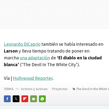
Leonardo DiCaprio
también se había interesado en
Larson
y lleva tiempo tratando de poner en
marcha
una adaptación
de
‘El diablo en la ciudad
blanca’
(‘The Devil In The White City’).
Vía |
Hollywood Reporter
.
TEMAS
Actores y actrices
Proyectos
The Devil in the White 
FACEBOOK
TWITTER
FLIPBOARD
E-
WHATSAPP