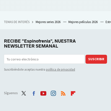
TEMAS DE INTERÉS
Mejores series 2026
Mejores películas 2026
Est
RECIBE "Espinofrenia", NUESTRA
NEWSLETTER SEMANAL
SUSCRIBIR
Suscribiéndote aceptas nuestra
política de privacidad
Síguenos
Twit
Face
Yout
Inst
RSS
Flip
ter
boo
ube
agra
boar