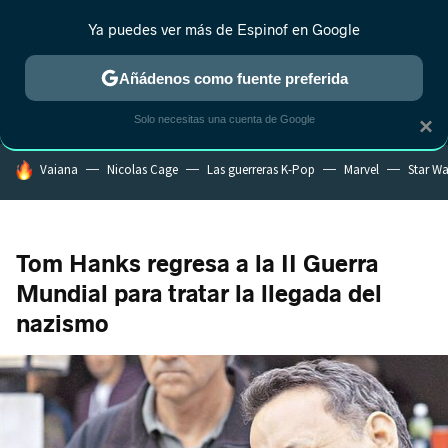
Ya puedes ver más de Espinof en Google
MENÚ
NUEVO
Añádenos como fuente preferida
CRÍTICA
ESTRENOS
REALITY
ANIME
RANKINGS CINE
RA
Solo necesitas una cuenta de Google
×
HOY SE HABLA DE
Vaiana
Nicolas Cage
Las guerreras K-Pop
Marvel
Star Wa
Tom Hanks regresa a la II Guerra
Mundial para tratar la llegada del
nazismo