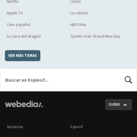
Netflix
Listas
Apple TV
La odisea
Cine español
HBO Max
La casa del dragón
Spider-man: Brand New Day
VER MÁS TEMAS
BUSCA
SUBIR
Sensacine
Espinof