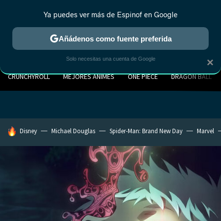
Ya puedes ver más de Espinof en Google
Añádenos como fuente preferida
Solo necesitas una cuenta de Google
×
CRUNCHYROLL
MEJORES ANIMES
ONE PIECE
DRAGON BALL
HOY SE HABLA DE
Disney
Michael Douglas
Spider-Man: Brand New Day
Marvel