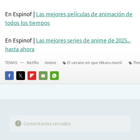
En Espinof |
Las mejores películas de animación de
todos los tiempos
En Espinof |
Las mejores series de anime de 2025...
hasta ahora
TEMAS
Netflix
Anime
El verano en que Hikaru murió
The
FACEBOOK
TWITTER
FLIPBOARD
E-
WHATSAPP
MAIL
Comentarios cerrados