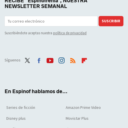
RECIBE "Espinofrenia", NUESTRA
NEWSLETTER SEMANAL
SUSCRIBIR
Suscribiéndote aceptas nuestra
política de privacidad
Síguenos
Twit
Face
Yout
Inst
RSS
Flip
ter
boo
ube
agra
boar
k
m
d
En Espinof hablamos de...
Series de ficción
Amazon Prime Video
Disney plus
Movistar Plus