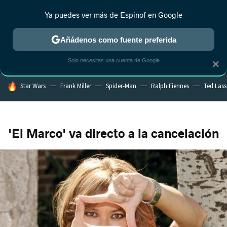
Ya puedes ver más de Espinof en Google
MENÚ
NUEVO
Añádenos como fuente preferida
CRÍTICA
ESTRENOS
REALITY
ANIME
RANKINGS CINE
RA
Solo necesitas una cuenta de Google
×
HOY SE HABLA DE
Star Wars
Frank Miller
Spider-Man
Ralph Fiennes
Ted Las
'El Marco' va directo a la cancelación