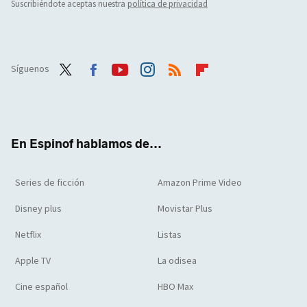
Suscribiéndote aceptas nuestra
política de privacidad
Síguenos
Twit
Face
Yout
Inst
RSS
Flip
ter
boo
ube
agra
boar
k
m
d
En Espinof hablamos de...
Series de ficción
Amazon Prime Video
Disney plus
Movistar Plus
Netflix
Listas
Apple TV
La odisea
Cine español
HBO Max