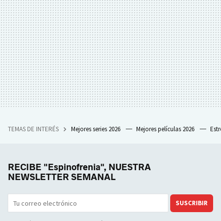
TEMAS DE INTERÉS
Mejores series 2026
Mejores películas 2026
Est
RECIBE "Espinofrenia", NUESTRA
NEWSLETTER SEMANAL
SUSCRIBIR