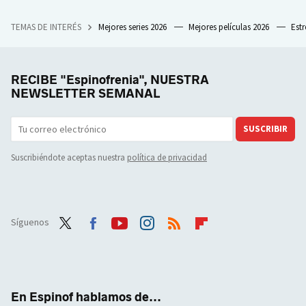
TEMAS DE INTERÉS
Mejores series 2026
Mejores películas 2026
Est
RECIBE "Espinofrenia", NUESTRA
NEWSLETTER SEMANAL
SUSCRIBIR
Suscribiéndote aceptas nuestra
política de privacidad
Síguenos
Twit
Face
Yout
Inst
RSS
Flip
ter
boo
ube
agra
boar
k
m
d
En Espinof hablamos de...