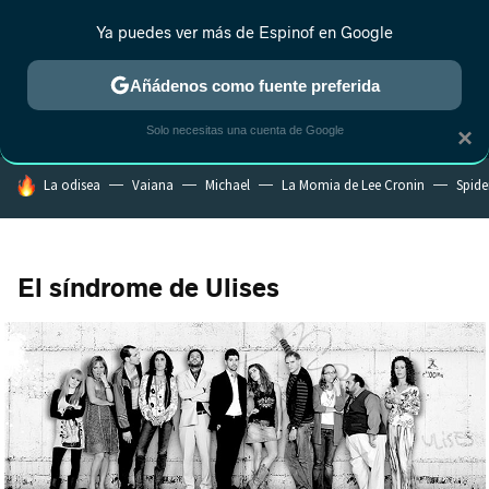
Ya puedes ver más de Espinof en Google
MENÚ
NUEVO
Añádenos como fuente preferida
CRÍTICA
ESTRENOS
REALITY
ANIME
RANKINGS CINE
RA
Solo necesitas una cuenta de Google
×
HOY SE HABLA DE
La odisea
Vaiana
Michael
La Momia de Lee Cronin
Spide
El síndrome de Ulises