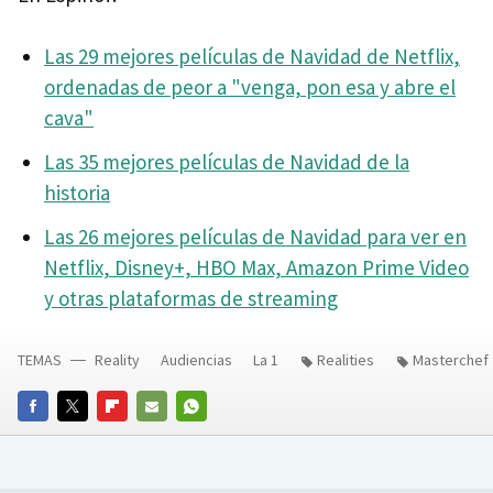
Las 29 mejores películas de Navidad de Netflix,
ordenadas de peor a "venga, pon esa y abre el
cava"
Las 35 mejores películas de Navidad de la
historia
Las 26 mejores películas de Navidad para ver en
Netflix, Disney+, HBO Max, Amazon Prime Video
y otras plataformas de streaming
TEMAS
Reality
Audiencias
La 1
Realities
Masterchef 
FACEBOOK
TWITTER
FLIPBOARD
E-
WHATSAPP
MAIL