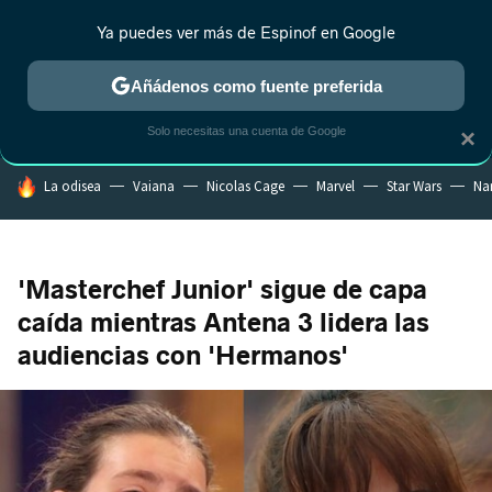
Ya puedes ver más de Espinof en Google
CRÍTICA
ESTRENOS
REALITY
ANIME
RANKINGS CINE
RA
Añádenos como fuente preferida
Solo necesitas una cuenta de Google
×
HOY SE HABLA DE
La odisea
Vaiana
Nicolas Cage
Marvel
Star Wars
Na
'Masterchef Junior' sigue de capa
caída mientras Antena 3 lidera las
audiencias con 'Hermanos'