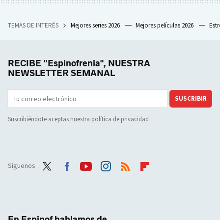
TEMAS DE INTERÉS
Mejores series 2026
Mejores películas 2026
Est
RECIBE "Espinofrenia", NUESTRA
NEWSLETTER SEMANAL
SUSCRIBIR
Suscribiéndote aceptas nuestra
política de privacidad
Síguenos
Twit
Face
Yout
Inst
RSS
Flip
ter
boo
ube
agra
boar
k
m
d
En Espinof hablamos de...