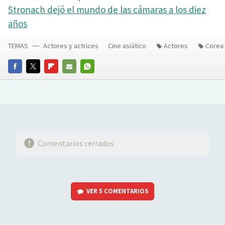
Stronach dejó el mundo de las cámaras a los diez
años
TEMAS
Actores y actrices
Cine asiático
Actores
Corea 
FACEBOOK
TWITTER
FLIPBOARD
E-
WHATSAPP
MAIL
Comentarios cerrados
VER
5 COMENTARIOS