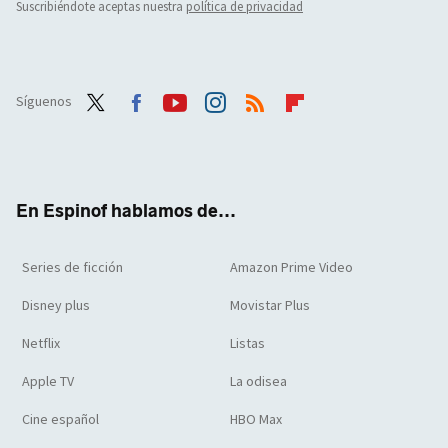
Suscribiéndote aceptas nuestra
política de privacidad
Síguenos
Twit
Face
Yout
Inst
RSS
Flip
ter
boo
ube
agra
boar
k
m
d
En Espinof hablamos de...
Series de ficción
Amazon Prime Video
Disney plus
Movistar Plus
Netflix
Listas
Apple TV
La odisea
Cine español
HBO Max