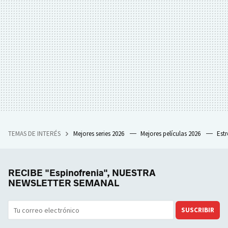
TEMAS DE INTERÉS
Mejores series 2026
Mejores películas 2026
Est
RECIBE "Espinofrenia", NUESTRA
NEWSLETTER SEMANAL
SUSCRIBIR