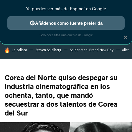
Ya puedes ver más de Espinof en Google
CRÍTICA
ESTRENOS
REALITY
ANIME
RANKINGS CINE
RA
Añádenos como fuente preferida
Solo necesitas una cuenta de Google
×
HOY SE HABLA DE
La odisea
Steven Spielberg
Spider-Man: Brand New Day
Alien
Corea del Norte quiso despegar su
industria cinematográfica en los
ochenta, tanto, que mandó
secuestrar a dos talentos de Corea
del Sur