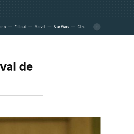
prio
Fallout
Marvel
Star Wars
Clint
val de