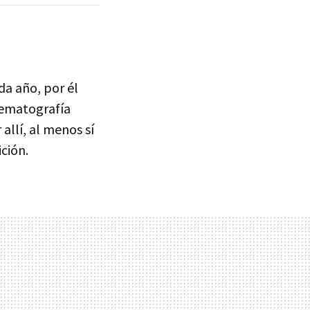
a año, por él
inematografía
allí, al menos sí
ción.