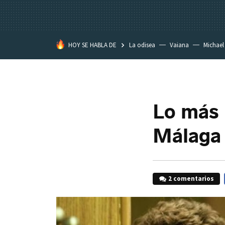
HOY SE HABLA DE
La odisea
Vaiana
Michael
Eastwood
Lo más 
Málaga
2 comentarios