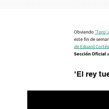
Obviando
'Toro' 
este fin de seman
de Eduard Cortés
Sección Oficial
a
'El rey t