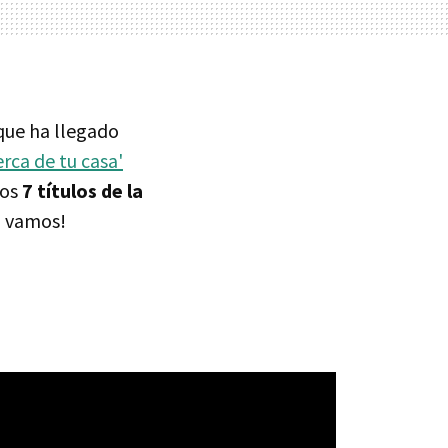
que ha llegado
erca de tu casa'
mos
7 títulos de la
á vamos!