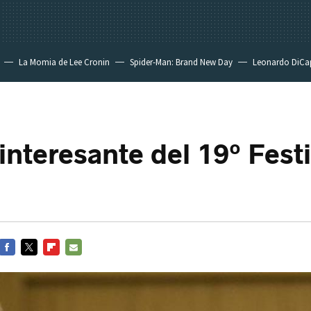
La Momia de Lee Cronin
Spider-Man: Brand New Day
Leonardo DiCa
interesante del 19º Festi
FACEBOOK
TWITTER
FLIPBOARD
E-
MAIL