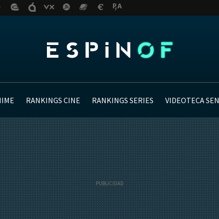
NIME
RANKINGS CINE
RANKINGS SERIES
VIDEOTECA SE