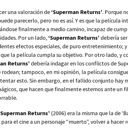
acer una valoración de
‘Superman Returns’
. Porque n
 puede parecerlo, pero no es así. Y es que la película i
ndose finalmente a medio camino, incapaz de cumpli
idades. Por un lado,
‘Superman Returns’
debería ser
entes efectos especiales, de puro entretenimiento; y 
que la película cumpla su objetivo. Por otro lado, y c
an Returns’
debería indagar en los conflictos de Sup
e rodean; tampoco, en mi opinión, la película consigu
intentar esto. Sin embargo, en el fallido conjunto ha
ágicos, que hacen que finalmente estemos ante un f
rrable.
‘Superman Returns’
(2006) era la misma que la de ‘
 para el cine a un personaje “muerto”, volver a hacer 