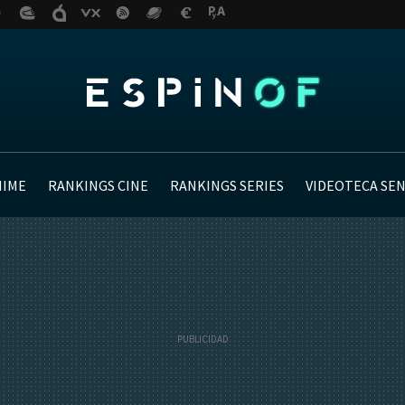
NIME
RANKINGS CINE
RANKINGS SERIES
VIDEOTECA SE