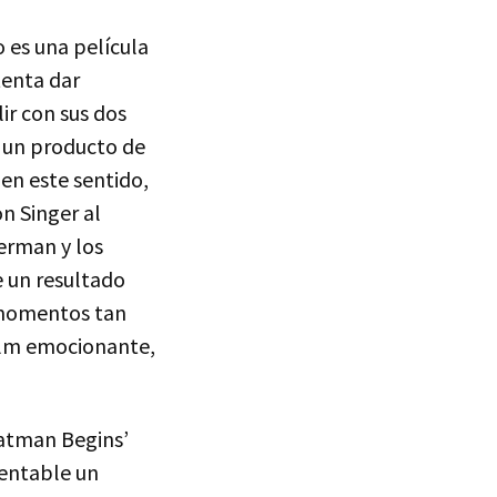
o es una película
ntenta dar
r con sus dos
 un producto de
en este sentido,
on Singer al
erman y los
e un resultado
y momentos tan
ilm emocionante,
Batman Begins’
rentable un