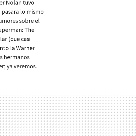
er Nolan tuvo
e pasara lo mismo
rumores sobre el
‘Superman: The
lar (que casi
anto la Warner
los hermanos
er; ya veremos.