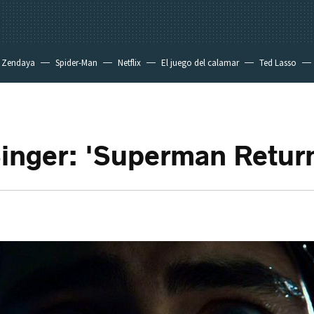
Zendaya
Spider-Man
Netflix
El juego del calamar
Ted Lasso
inger: 'Superman Retur