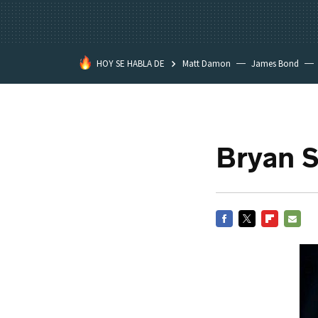
HOY SE HABLA DE
Matt Damon
James Bond
Bryan S
FACEBOOK
TWITTER
FLIPBOARD
E-
MAIL