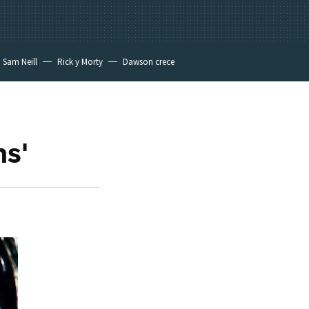
Sam Neill
Rick y Morty
Dawson crece
ns'