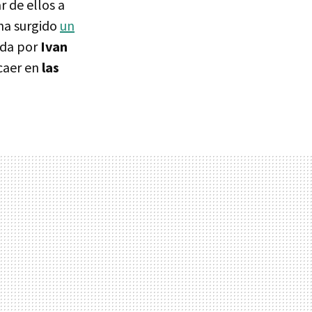
 de ellos a
ha surgido
un
gida por
Ivan
caer en
las