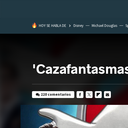
HOY SE HABLA DE
Disney
Michael Douglas
S
'Cazafantasmas
220 comentarios
FACEBOOK
TWITTER
FLIPBOARD
E-
MAIL