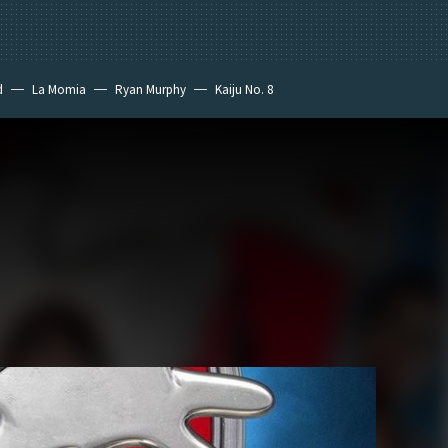
d
La Momia
Ryan Murphy
Kaiju No. 8