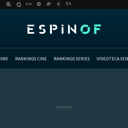
NIME
RANKINGS CINE
RANKINGS SERIES
VIDEOTECA SE