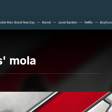
pider-Man: Brand New Day
Marvel
Javier Bardem
Netflix
Boyhoo
' mola