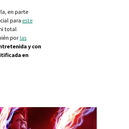
la, en parte
cial para
este
mi total
bién por
las
ntretenida y con
itificada en