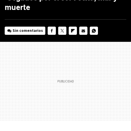
muerte
Sin comentarios
FACEBOOK
TWITTER
FLIPBOARD
E-
WHATSAPP
MAIL