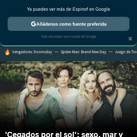
Ya puedes ver más de Espinof en Google
MENÚ
NUEVO
Añádenos como fuente preferida
CRÍTICA
ESTRENOS
REALITY
ANIME
RANKINGS CINE
RA
Solo necesitas una cuenta de Google
×
HOY SE HABLA DE
Vengadores: Doomsday
Spider-Man: Brand New Day
Juego de Tr
'Cegados por el sol': sexo, mar y