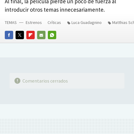
Al final, la película pierde un poco de fuerza al
introducir otros temas innecesariamente.
TEMAS
Estrenos
Críticas
Luca Guadagnino
Matthias Sc
FACEBOOK
TWITTER
FLIPBOARD
E-
WHATSAPP
MAIL
Comentarios cerrados