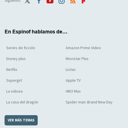
Síguenos
Twit
Face
Yout
Inst
RSS
Flip
ter
boo
ube
agra
boar
k
m
d
En Espinof hablamos de...
Series de ficción
Amazon Prime Video
Disney plus
Movistar Plus
Netflix
Listas
Supergirl
Apple TV
La odisea
HBO Max
La casa del dragón
Spider-man: Brand New Day
VER MÁS TEMAS