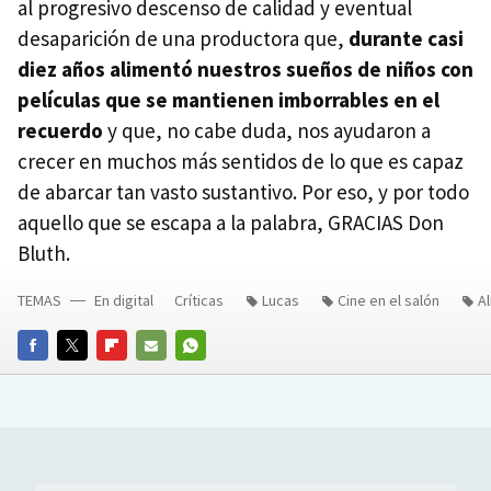
al progresivo descenso de calidad y eventual
desaparición de una productora que,
durante casi
diez años alimentó nuestros sueños de niños con
películas que se mantienen imborrables en el
recuerdo
y que, no cabe duda, nos ayudaron a
crecer en muchos más sentidos de lo que es capaz
de abarcar tan vasto sustantivo. Por eso, y por todo
aquello que se escapa a la palabra, GRACIAS Don
Bluth.
TEMAS
En digital
Críticas
Lucas
Cine en el salón
Al
FACEBOOK
TWITTER
FLIPBOARD
E-
WHATSAPP
MAIL