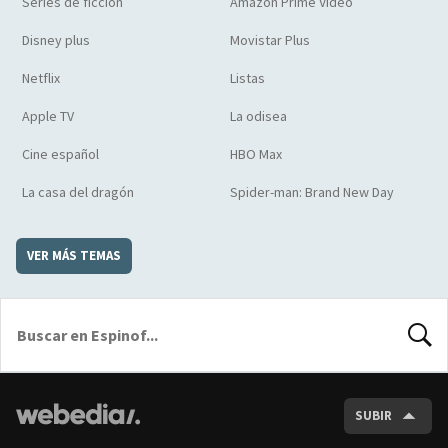
Series de ficción
Amazon Prime Video
Disney plus
Movistar Plus
Netflix
Listas
Apple TV
La odisea
Cine español
HBO Max
La casa del dragón
Spider-man: Brand New Day
VER MÁS TEMAS
BUSCA
SUBIR