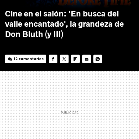
Cine en el salón: 'En busca del
valle encantado', la grandeza de
Don Bluth (y III)
12 comentarios
FACEBOOK
TWITTER
FLIPBOARD
E-
WHATSAPP
MAIL