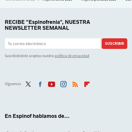
RECIBE "Espinofrenia", NUESTRA
NEWSLETTER SEMANAL
SUSCRIBIR
Suscribiéndote aceptas nuestra
política de privacidad
Síguenos
Twit
Face
Yout
Inst
RSS
Flip
ter
boo
ube
agra
boar
k
m
d
En Espinof hablamos de...