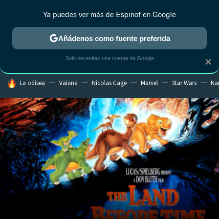
Ya puedes ver más de Espinof en Google
CRÍTICA
ESTRENOS
REALITY
ANIME
RANKINGS CINE
RA
Añádenos como fuente preferida
Solo necesitas una cuenta de Google
×
HOY SE HABLA DE
La odisea
Vaiana
Nicolas Cage
Marvel
Star Wars
Na