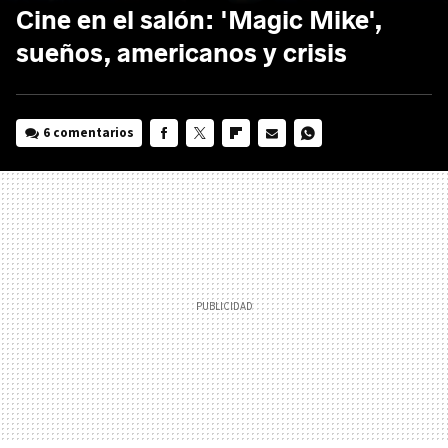
Cine en el salón: 'Magic Mike',
sueños, americanos y crisis
6 comentarios
FACEBOOK
TWITTER
FLIPBOARD
E-
WHATSAPP
MAIL