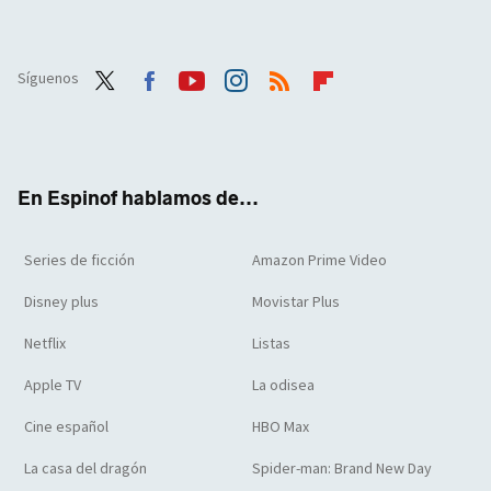
Síguenos
Twit
Face
Yout
Inst
RSS
Flip
ter
boo
ube
agra
boar
k
m
d
En Espinof hablamos de...
Series de ficción
Amazon Prime Video
Disney plus
Movistar Plus
Netflix
Listas
Apple TV
La odisea
Cine español
HBO Max
La casa del dragón
Spider-man: Brand New Day