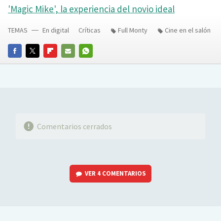
'Magic Mike', la experiencia del novio ideal
TEMAS
En digital
Críticas
Full Monty
Cine en el salón
FACEBOOK
TWITTER
FLIPBOARD
E-
WHATSAPP
MAIL
Comentarios cerrados
VER
4 COMENTARIOS