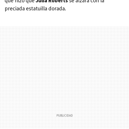
que hizo que
Julia Roberts
se alzara con la
preciada estatuilla dorada.