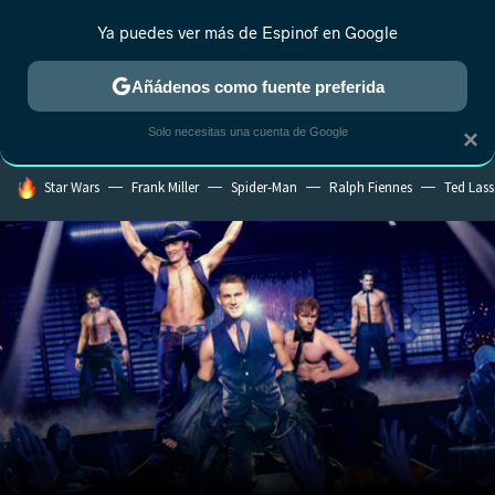
Ya puedes ver más de Espinof en Google
MENÚ
NUEVO
Añádenos como fuente preferida
CRÍTICA
ESTRENOS
REALITY
ANIME
RANKINGS CINE
RA
Solo necesitas una cuenta de Google
×
HOY SE HABLA DE
Star Wars
Frank Miller
Spider-Man
Ralph Fiennes
Ted Las