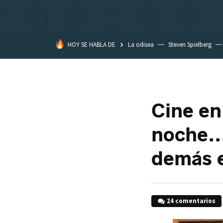
HOY SE HABLA DE
La odisea
Steven Spielberg
Kimetsu no Yaiba
Cine en
noche..
demás e
24 comentarios