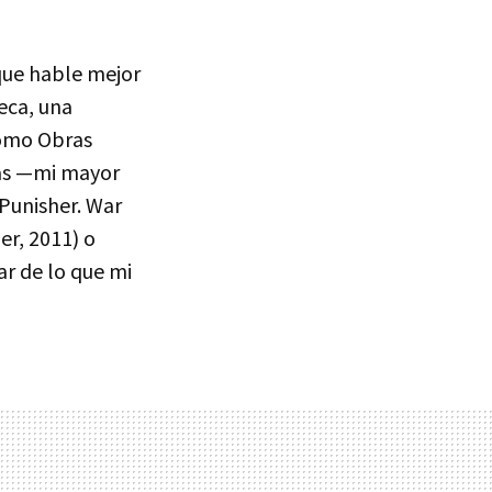
 que hable mejor
eca, una
como Obras
cas —mi mayor
('Punisher. War
er, 2011) o
ar de lo que mi