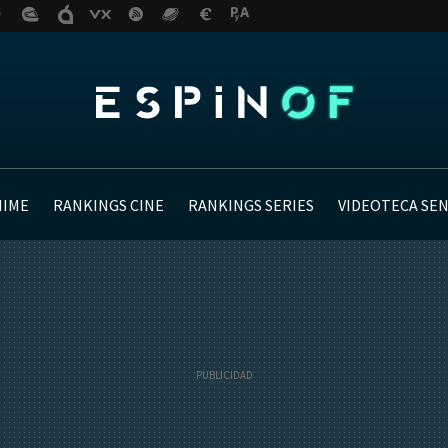
NIME
RANKINGS CINE
RANKINGS SERIES
VIDEOTECA SE