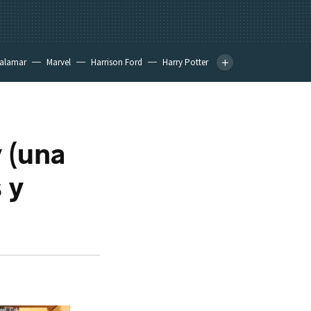
calamar
Marvel
Harrison Ford
Harry Potter
y (una
 y