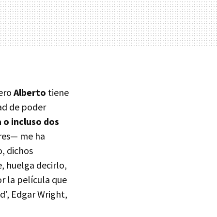
ñero
Alberto
tiene
ad de poder
 o incluso dos
ores— me ha
o, dichos
, huelga decirlo,
r la película que
ad', Edgar Wright,