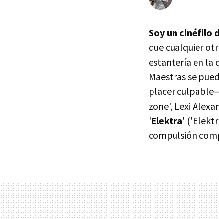
Soy un cinéfilo
que cualquier otr
estantería en la
Maestras se pued
placer culpable—,
zone', Lexi Alexan
'
Elektra
' ('Elek
compulsión comp