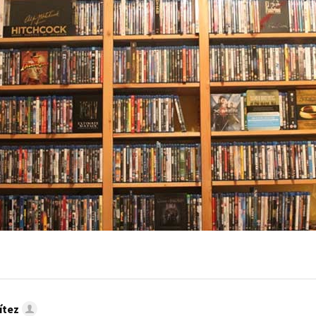
MAIL
ítez