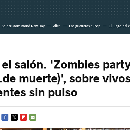
Spider-Man: Brand New Day
Alien
Las guerreras K-Pop
El juego del 
 el salón. 'Zombies part
.de muerte)', sobre vivos
ntes sin pulso
FACEBOOK
TWITTER
FLIPBOARD
E-