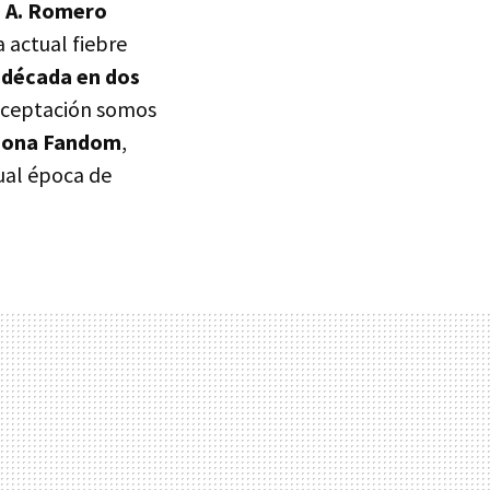
 A. Romero
 actual fiebre
 década en dos
 aceptación somos
Zona Fandom
,
tual época de