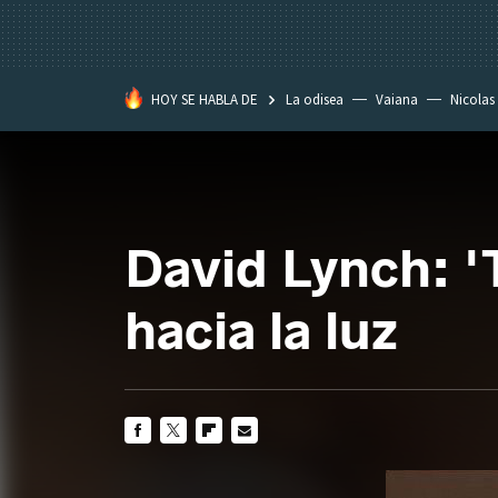
HOY SE HABLA DE
La odisea
Vaiana
Nicolas
David Lynch: 'T
hacia la luz
FACEBOOK
TWITTER
FLIPBOARD
E-
MAIL