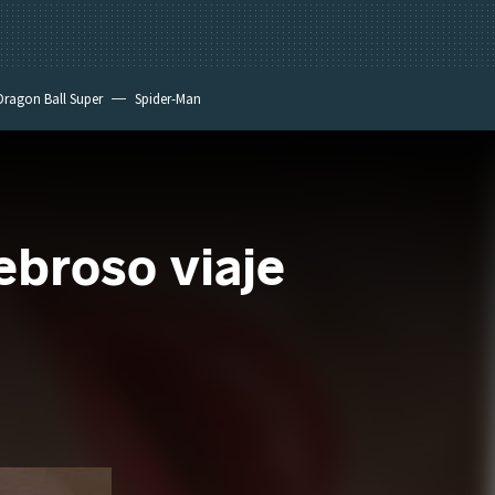
Dragon Ball Super
Spider-Man
ebroso viaje