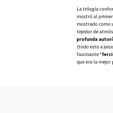
La trilogía conf
mostró al primer
mostrado como un
tejedor de atmó
profunda autorí
(todo esto a juic
fascinante
‘Terc
que era la mejor 