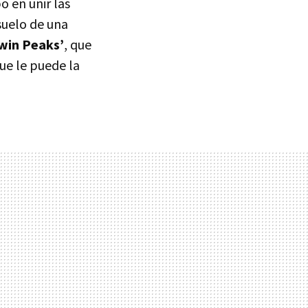
 en unir las
suelo de una
win Peaks’
, que
que le puede la