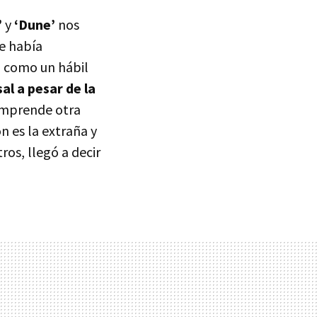
’
y
‘Dune’
nos
e había
 como un hábil
al a pesar de la
 emprende otra
ón es la extraña y
tros, llegó a decir