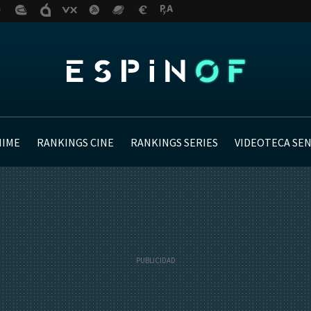
NIME
RANKINGS CINE
RANKINGS SERIES
VIDEOTECA SE