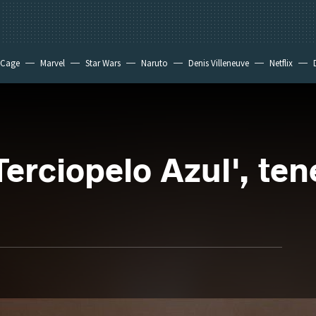
 Cage
Marvel
Star Wars
Naruto
Denis Villeneuve
Netflix
erciopelo Azul', ten