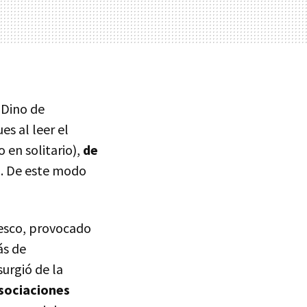
 Dino de
es al leer el
 en solitario),
de
d
. De este modo
lesco, provocado
ás de
urgió de la
asociaciones