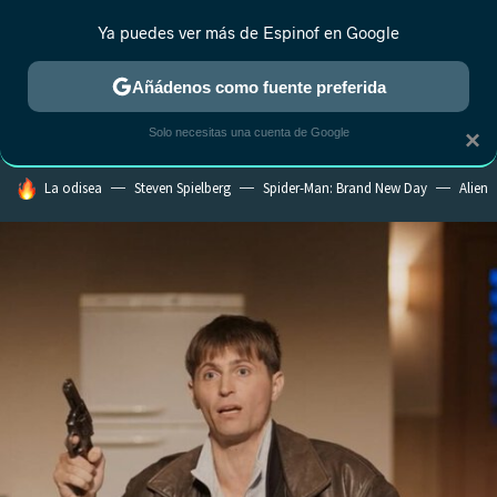
Ya puedes ver más de Espinof en Google
CRÍTICA
ESTRENOS
REALITY
ANIME
RANKINGS CINE
RA
Añádenos como fuente preferida
Solo necesitas una cuenta de Google
×
HOY SE HABLA DE
La odisea
Steven Spielberg
Spider-Man: Brand New Day
Alien