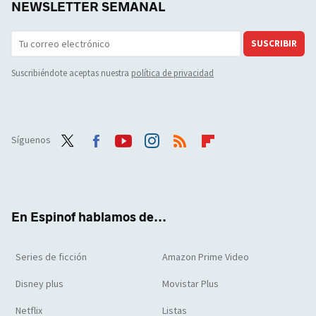
NEWSLETTER SEMANAL
SUSCRIBIR
Suscribiéndote aceptas nuestra
política de privacidad
Síguenos
Twit
Face
Yout
Inst
RSS
Flip
ter
boo
ube
agra
boar
k
m
d
En Espinof hablamos de...
Series de ficción
Amazon Prime Video
Disney plus
Movistar Plus
Netflix
Listas