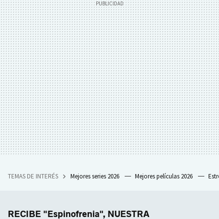
TEMAS DE INTERÉS
Mejores series 2026
Mejores películas 2026
Est
RECIBE "Espinofrenia", NUESTRA