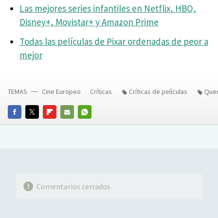
Las mejores series infantiles en Netflix, HBO,
Disney+, Movistar+ y Amazon Prime
Todas las películas de Pixar ordenadas de peor a
mejor
TEMAS
Cine Europeo
Críticas
Críticas de películas
Quen
FACEBOOK
TWITTER
FLIPBOARD
E-
WHATSAPP
MAIL
Comentarios cerrados