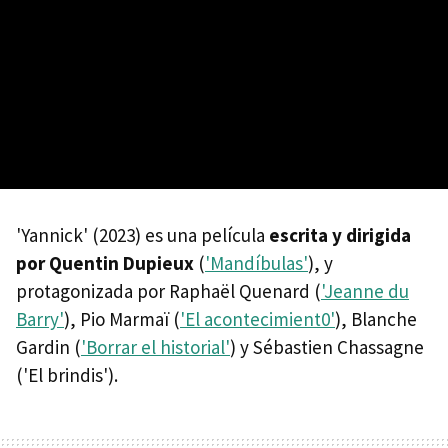
'Yannick' (2023) es una película
escrita y dirigida
por Quentin Dupieux
(
'Mandíbulas'
), y
protagonizada por Raphaël Quenard (
'Jeanne du
Barry'
), Pio Marmaï (
'El acontecimient0'
), Blanche
Gardin (
'Borrar el historial'
) y Sébastien Chassagne
('El brindis').