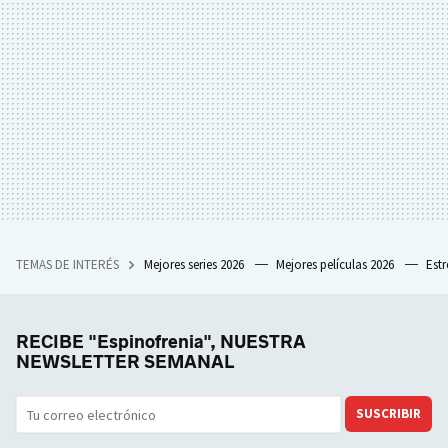
TEMAS DE INTERÉS
Mejores series 2026
Mejores películas 2026
Est
RECIBE "Espinofrenia", NUESTRA
NEWSLETTER SEMANAL
SUSCRIBIR