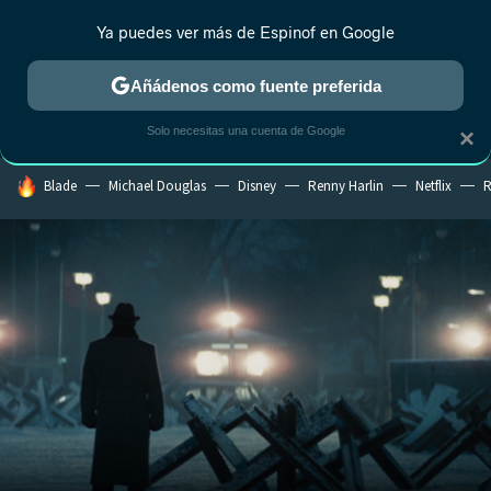
Ya puedes ver más de Espinof en Google
MENÚ
NUEVO
Añádenos como fuente preferida
CRÍTICA
ESTRENOS
REALITY
ANIME
RANKINGS CINE
RA
Solo necesitas una cuenta de Google
×
HOY SE HABLA DE
Blade
Michael Douglas
Disney
Renny Harlin
Netflix
R