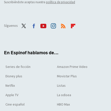
Suscribiéndote aceptas nuestra
política de privacidad
Síguenos
Twit
Face
Yout
Inst
RSS
Flip
ter
boo
ube
agra
boar
k
m
d
En Espinof hablamos de...
Series de ficción
Amazon Prime Video
Disney plus
Movistar Plus
Netflix
Listas
Apple TV
La odisea
Cine español
HBO Max