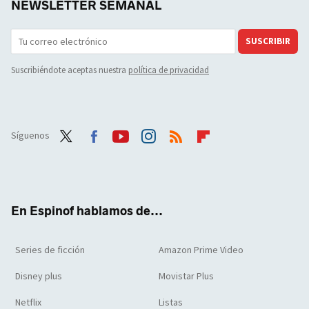
NEWSLETTER SEMANAL
SUSCRIBIR
Suscribiéndote aceptas nuestra
política de privacidad
Síguenos
Twit
Face
Yout
Inst
RSS
Flip
ter
boo
ube
agra
boar
k
m
d
En Espinof hablamos de...
Series de ficción
Amazon Prime Video
Disney plus
Movistar Plus
Netflix
Listas