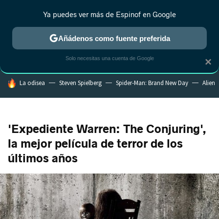
Ya puedes ver más de Espinof en Google
CRÍTICA
ESTRENOS
REALITY
ANIME
RANKINGS CINE
RA
Añádenos como fuente preferida
Solo necesitas una cuenta de Google
×
HOY SE HABLA DE
La odisea
Steven Spielberg
Spider-Man: Brand New Day
Alien
'Expediente Warren: The Conjuring',
la mejor película de terror de los
últimos años