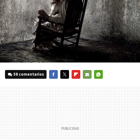
58 comentarios
FACEBOOK
TWITTER
FLIPBOARD
E-
WHATSAPP
MAIL