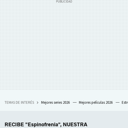
TEMAS DE INTERÉS
Mejores series 2026
Mejores películas 2026
Est
RECIBE "Espinofrenia", NUESTRA