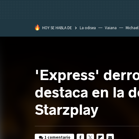
HOY SE HABLA DE
La odisea
Vaiana
Michael
Eastwood
'Express' derr
destaca en la d
Starzplay
1 comentario