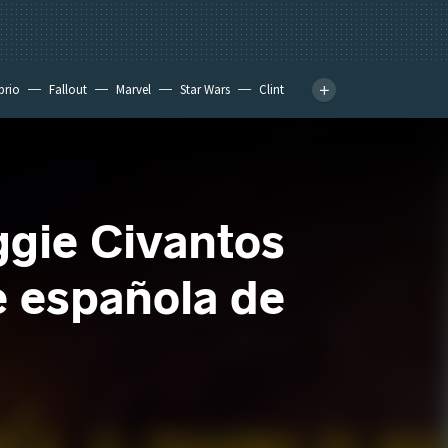
prio
Fallout
Marvel
Star Wars
Clint
ggie Civantos
e española de