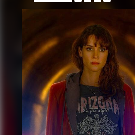
FACEBOOK
TWITTER
FLIPBOARD
E-
MAIL