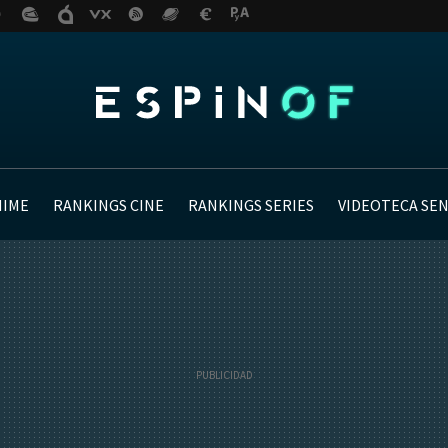
NIME
RANKINGS CINE
RANKINGS SERIES
VIDEOTECA SE