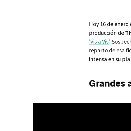
Hoy 16 de enero 
producción de
Th
'Vis a Vis'
. Sospec
reparto de esa fi
intensa en su pl
Grandes a