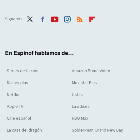
Síguenos
Twit
Face
Yout
Inst
RSS
Flip
ter
boo
ube
agra
boar
k
m
d
En Espinof hablamos de...
Series de ficción
Amazon Prime Video
Disney plus
Movistar Plus
Netflix
Listas
Apple TV
La odisea
Cine español
HBO Max
La casa del dragón
Spider-man: Brand New Day