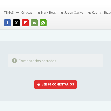
TEMAS
Críticas
Mark Boal
Jason Clarke
Kathryn Big
FACEBOOK
TWITTER
FLIPBOARD
E-
WHATSAPP
MAIL
Comentarios cerrados
VER
63 COMENTARIOS