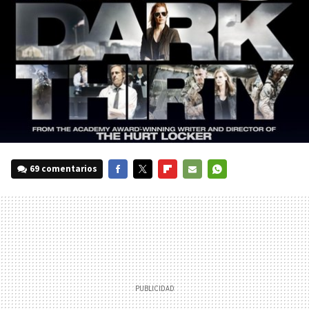
69 comentarios
FACEBOOK
TWITTER
FLIPBOARD
E-
WHATSAPP
MAIL