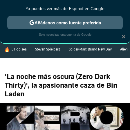
Ya puedes ver más de Espinof en Google
CRÍTICA
ESTRENOS
REALITY
ANIME
RANKINGS CINE
RA
Añádenos como fuente preferida
Solo necesitas una cuenta de Google
×
HOY SE HABLA DE
La odisea
Steven Spielberg
Spider-Man: Brand New Day
Alien
'La noche más oscura (Zero Dark
Thirty)', la apasionante caza de Bin
Laden