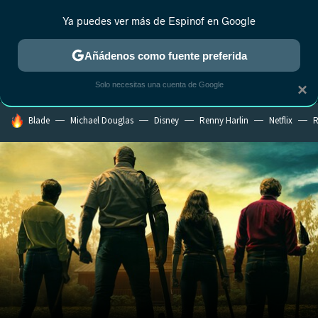
Ya puedes ver más de Espinof en Google
MENÚ
NUEVO
Añádenos como fuente preferida
CRÍTICA
ESTRENOS
REALITY
ANIME
RANKINGS CINE
RA
Solo necesitas una cuenta de Google
×
HOY SE HABLA DE
Blade
Michael Douglas
Disney
Renny Harlin
Netflix
R