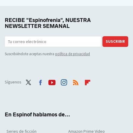
RECIBE "Espinofrenia", NUESTRA
NEWSLETTER SEMANAL
SUSCRIBIR
Suscribiéndote aceptas nuestra
política de privacidad
Síguenos
Twit
Face
Yout
Inst
RSS
Flip
ter
boo
ube
agra
boar
k
m
d
En Espinof hablamos de...
Series de ficción
Amazon Prime Video