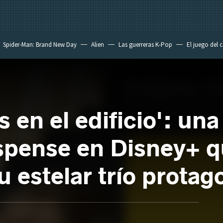
Spider-Man: Brand New Day
Alien
Las guerreras K-Pop
El juego del 
s en el edificio': un
spense en Disney+ q
u estelar trío protag