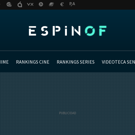
NIME
RANKINGS CINE
RANKINGS SERIES
VIDEOTECA SE