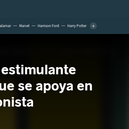
calamar
Marvel
Harrison Ford
Harry Potter
a estimulante
ue se apoya en
onista