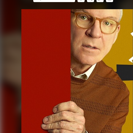
FACEBOOK
TWITTER
FLIPBOARD
E-
MAIL