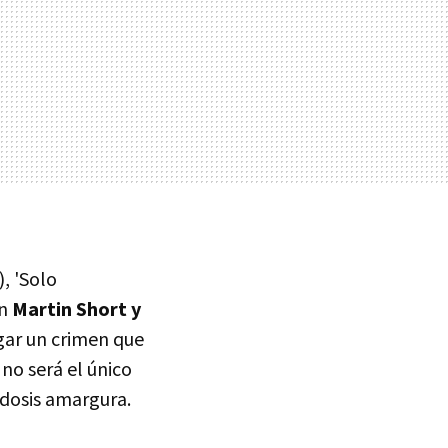
), 'Solo
on
Martin Short y
igar un crimen que
no será el único
 dosis amargura.