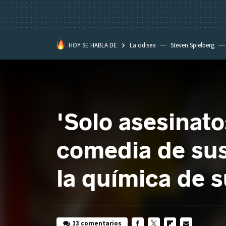
HOY SE HABLA DE
La odisea
Steven Spielberg
Kimetsu no Yaiba
'Solo asesinato
comedia de su
la química de s
13 comentarios