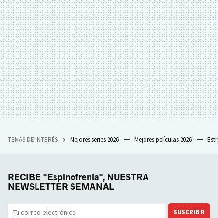
TEMAS DE INTERÉS
Mejores series 2026
Mejores películas 2026
Est
RECIBE "Espinofrenia", NUESTRA
NEWSLETTER SEMANAL
SUSCRIBIR