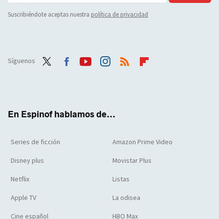
Suscribiéndote aceptas nuestra
política de privacidad
Síguenos
Twit
Face
Yout
Inst
RSS
Flip
ter
boo
ube
agra
boar
k
m
d
En Espinof hablamos de...
Series de ficción
Amazon Prime Video
Disney plus
Movistar Plus
Netflix
Listas
Apple TV
La odisea
Cine español
HBO Max