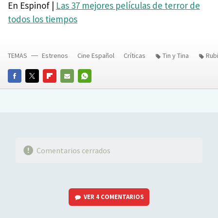
En Espinof |
Las 37 mejores películas de terror de
todos los tiempos
TEMAS
Estrenos
Cine Español
Críticas
Tin y Tina
Rubi
FACEBOOK
TWITTER
FLIPBOARD
E-
WHATSAPP
MAIL
Comentarios cerrados
VER
4 COMENTARIOS