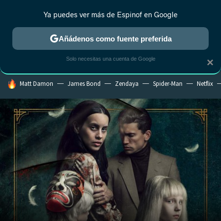
Ya puedes ver más de Espinof en Google
CRÍTICA
ESTRENOS
REALITY
ANIME
RANKINGS CINE
RA
Añádenos como fuente preferida
Solo necesitas una cuenta de Google
×
HOY SE HABLA DE
Matt Damon
James Bond
Zendaya
Spider-Man
Netflix