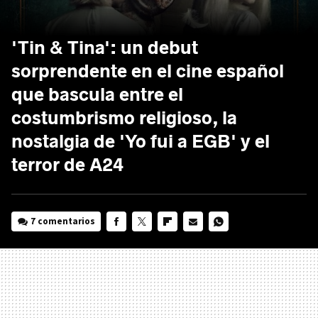
'Tin & Tina': un debut
sorprendente en el cine español
que bascula entre el
costumbrismo religioso, la
nostalgia de 'Yo fui a EGB' y el
terror de A24
7 comentarios
FACEBOOK
TWITTER
FLIPBOARD
E-
WHATSAPP
MAIL