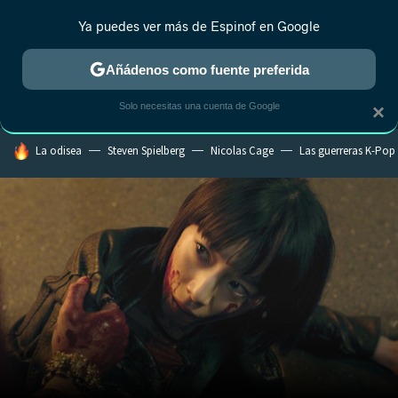
Ya puedes ver más de Espinof en Google
MENÚ
NUEVO
Añádenos como fuente preferida
CRÍTICA
ESTRENOS
REALITY
ANIME
RANKINGS CINE
RA
Solo necesitas una cuenta de Google
×
HOY SE HABLA DE
La odisea
Steven Spielberg
Nicolas Cage
Las guerreras K-Pop