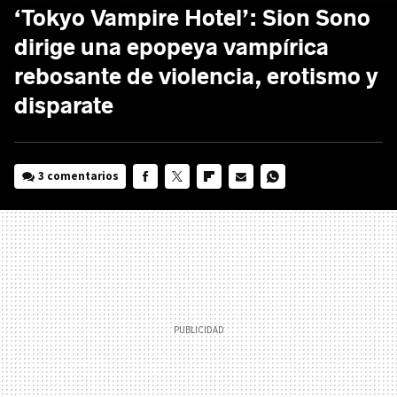
‘Tokyo Vampire Hotel’: Sion Sono
dirige una epopeya vampírica
rebosante de violencia, erotismo y
disparate
3 comentarios
FACEBOOK
TWITTER
FLIPBOARD
E-
WHATSAPP
MAIL