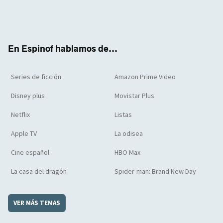
Twit
Face
Yout
Inst
RSS
Flip
ter
boo
ube
agra
boar
k
m
d
En Espinof hablamos de...
Series de ficción
Amazon Prime Video
Disney plus
Movistar Plus
Netflix
Listas
Apple TV
La odisea
Cine español
HBO Max
La casa del dragón
Spider-man: Brand New Day
VER MÁS TEMAS