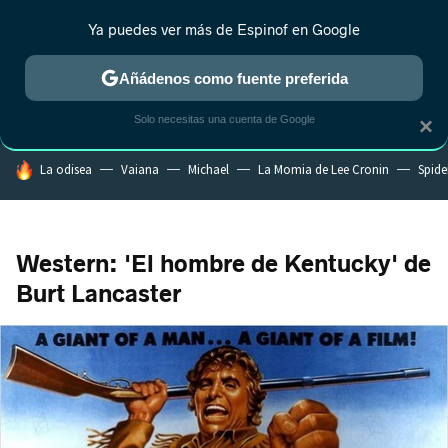
Ya puedes ver más de Espinof en Google
CRÍTICA
ESTRENOS
REALITY
ANIME
RANKINGS CINE
RA
Añádenos como fuente preferida
Solo necesitas una cuenta de Google
×
HOY SE HABLA DE
La odisea
Vaiana
Michael
La Momia de Lee Cronin
Spide
Western: 'El hombre de Kentucky' de
Burt Lancaster