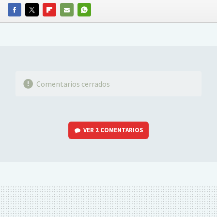
FACEBOOK
TWITTER
FLIPBOARD
E-
WHATSAPP
MAIL
Comentarios cerrados
VER
2 COMENTARIOS