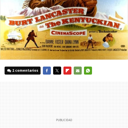
2 comentarios
FACEBOOK
TWITTER
FLIPBOARD
E-
WHATSAPP
MAIL