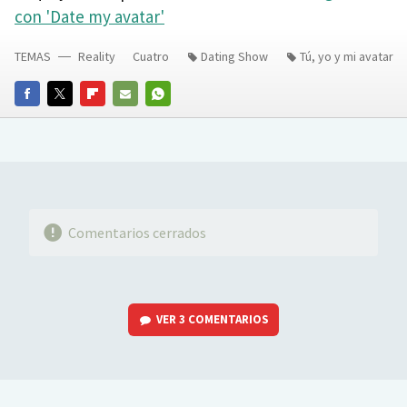
con 'Date my avatar'
TEMAS
Reality
Cuatro
Dating Show
Tú, yo y mi avatar
FACEBOOK
TWITTER
FLIPBOARD
E-
WHATSAPP
MAIL
Comentarios cerrados
VER
3 COMENTARIOS