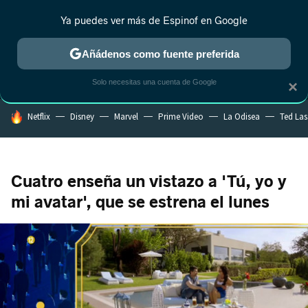
Ya puedes ver más de Espinof en Google
MENÚ
NUEVO
Añádenos como fuente preferida
CRÍTICA
ESTRENOS
REALITY
ANIME
RANKINGS CINE
RA
Solo necesitas una cuenta de Google
×
HOY SE HABLA DE
Netflix
Disney
Marvel
Prime Video
La Odisea
Ted La
Cuatro enseña un vistazo a 'Tú, yo y
mi avatar', que se estrena el lunes