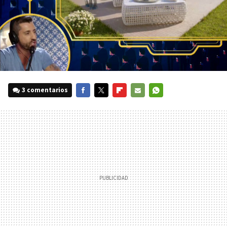
3 comentarios
FACEBOOK
TWITTER
FLIPBOARD
E-
WHATSAPP
MAIL