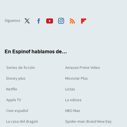
Síguenos
Twit
Face
Yout
Inst
RSS
Flip
ter
boo
ube
agra
boar
k
m
d
En Espinof hablamos de...
Series de ficción
Amazon Prime Video
Disney plus
Movistar Plus
Netflix
Listas
Apple TV
La odisea
Cine español
HBO Max
La casa del dragón
Spider-man: Brand New Day