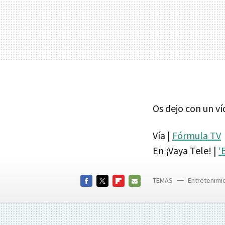
Os dejo con un v
Vía |
Fórmula TV
En ¡Vaya Tele! |
‘
TEMAS
Entretenimi
FACEBOOK
TWITTER
FLIPBOARD
E-
MAIL