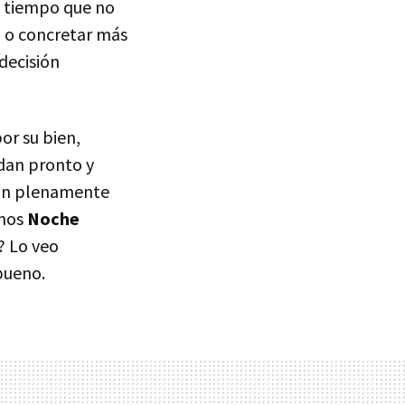
e tiempo que no
io o concretar más
decisión
or su bien,
idan pronto y
ían plenamente
amos
Noche
a? Lo veo
bueno.