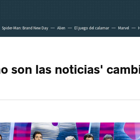
Spider-Man: Brand New Day
Alien
El juego del calamar
Marvel
H
no son las noticias' camb