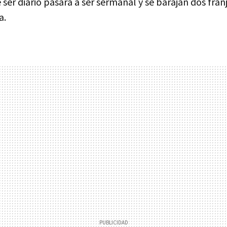
e ser diario pasará a ser sermanal y se barajan dos franj
a.