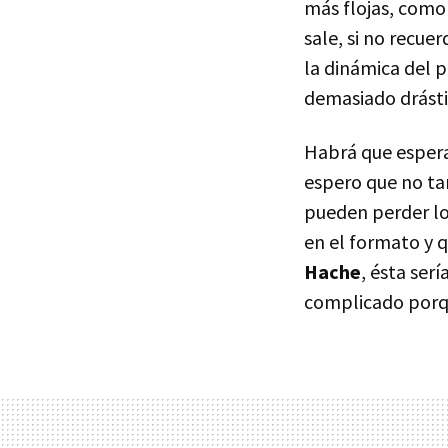
más flojas, como
sale, si no recue
la dinámica del 
demasiado drásti
Habrá que espera
espero que no tar
pueden perder lo
en el formato y 
Hache
, ésta serí
complicado porqu