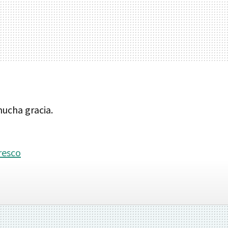
ucha gracia.
resco