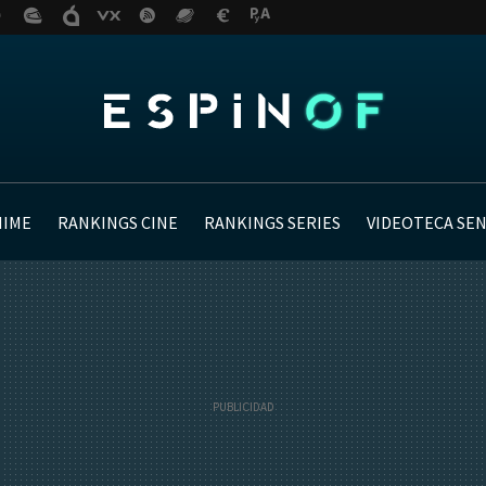
NIME
RANKINGS CINE
RANKINGS SERIES
VIDEOTECA SE