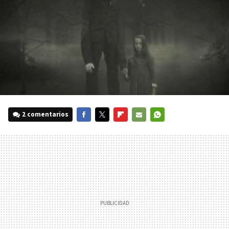
2 comentarios
FACEBOOK
TWITTER
FLIPBOARD
E-
WHATSAPP
MAIL