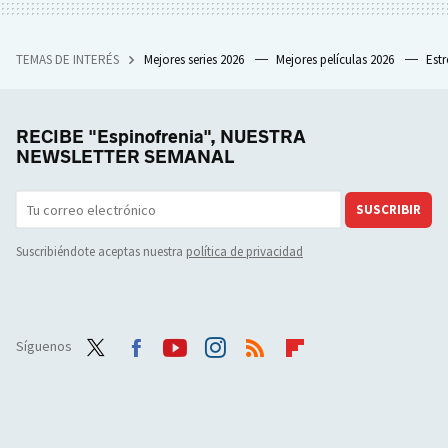
TEMAS DE INTERÉS
Mejores series 2026
Mejores películas 2026
Est
RECIBE "Espinofrenia", NUESTRA
NEWSLETTER SEMANAL
SUSCRIBIR
Suscribiéndote aceptas nuestra
política de privacidad
Síguenos
Twit
Face
Yout
Inst
RSS
Flip
ter
boo
ube
agra
boar
k
m
d