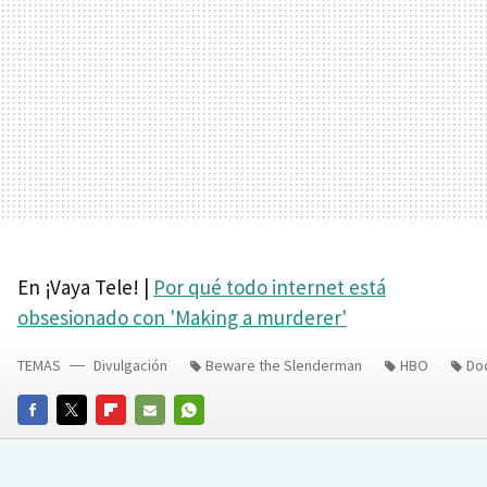
En ¡Vaya Tele! |
Por qué todo internet está
obsesionado con 'Making a murderer'
TEMAS
Divulgación
Beware the Slenderman
HBO
Do
FACEBOOK
TWITTER
FLIPBOARD
E-
WHATSAPP
MAIL