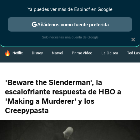
Ya puedes ver más de Espinof en Google
MENÚ
NUEVO
Añádenos como fuente preferida
CRÍTICA
ESTRENOS
REALITY
ANIME
RANKINGS CINE
RA
Solo necesitas una cuenta de Google
×
HOY SE HABLA DE
Netflix
Disney
Marvel
Prime Video
La Odisea
Ted La
'Beware the Slenderman', la
escalofriante respuesta de HBO a
'Making a Murderer' y los
Creepypasta