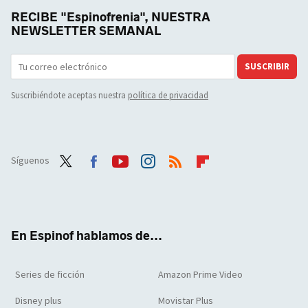
RECIBE "Espinofrenia", NUESTRA
NEWSLETTER SEMANAL
SUSCRIBIR
Suscribiéndote aceptas nuestra
política de privacidad
Síguenos
Twit
Face
Yout
Inst
RSS
Flip
ter
boo
ube
agra
boar
k
m
d
En Espinof hablamos de...
Series de ficción
Amazon Prime Video
Disney plus
Movistar Plus