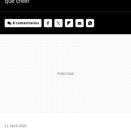
que creer
8 comentarios
FACEBOOK
TWITTER
FLIPBOARD
E-
WHATSAPP
MAIL
11 Abril 2025