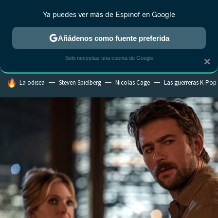
Ya puedes ver más de Espinof en Google
CRÍTICA
ESTRENOS
REALITY
ANIME
RANKINGS CINE
RA
Añádenos como fuente preferida
Solo necesitas una cuenta de Google
×
HOY SE HABLA DE
La odisea
Steven Spielberg
Nicolas Cage
Las guerreras K-Pop