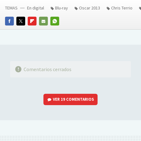
TEMAS
En digital
Blu-ray
Oscar 2013
Chris Terrio
FACEBOOK
TWITTER
FLIPBOARD
E-
WHATSAPP
MAIL
Comentarios cerrados
VER
19 COMENTARIOS