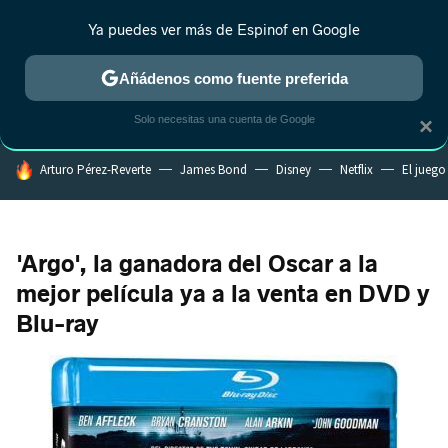
Ya puedes ver más de Espinof en Google
CRÍTICA
ESTRENOS
REALITY
ANIME
RANKINGS CINE
RA
Añádenos como fuente preferida
Solo necesitas una cuenta de Google
×
HOY SE HABLA DE
Arturo Pérez-Reverte
James Bond
Disney
Netflix
El juego
'Argo', la ganadora del Oscar a la
mejor película ya a la venta en DVD y
Blu-ray