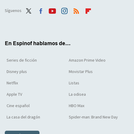
Síguenos
Twit
Face
Yout
Inst
RSS
Flip
ter
boo
ube
agra
boar
k
m
d
En Espinof hablamos de...
Series de ficción
Amazon Prime Video
Disney plus
Movistar Plus
Netflix
Listas
Apple TV
La odisea
Cine español
HBO Max
La casa del dragón
Spider-man: Brand New Day