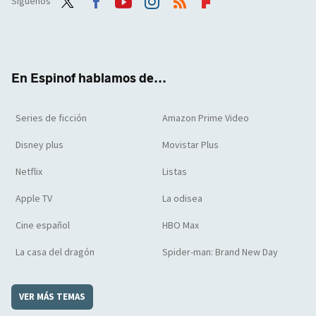
Síguenos
Twit
Face
Yout
Inst
RSS
Flip
ter
boo
ube
agra
boar
k
m
d
En Espinof hablamos de...
Series de ficción
Amazon Prime Video
Disney plus
Movistar Plus
Netflix
Listas
Apple TV
La odisea
Cine español
HBO Max
La casa del dragón
Spider-man: Brand New Day
VER MÁS TEMAS