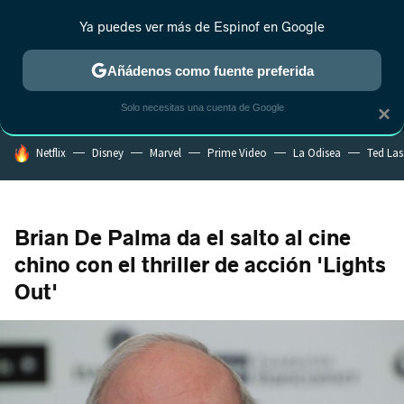
Ya puedes ver más de Espinof en Google
MENÚ
NUEVO
Añádenos como fuente preferida
CRÍTICA
ESTRENOS
REALITY
ANIME
RANKINGS CINE
RA
Solo necesitas una cuenta de Google
×
HOY SE HABLA DE
Netflix
Disney
Marvel
Prime Video
La Odisea
Ted La
Brian De Palma da el salto al cine
chino con el thriller de acción 'Lights
Out'