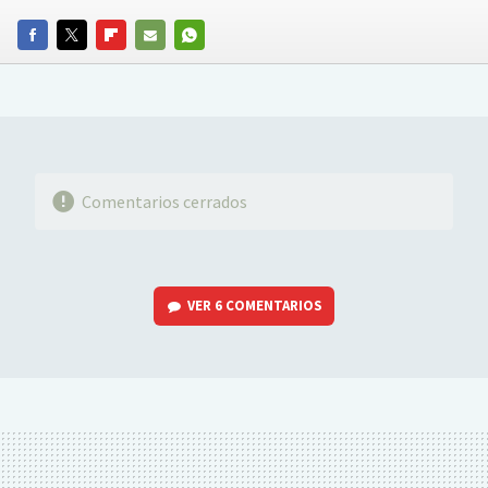
FACEBOOK
TWITTER
FLIPBOARD
E-
WHATSAPP
MAIL
Comentarios cerrados
VER
6 COMENTARIOS