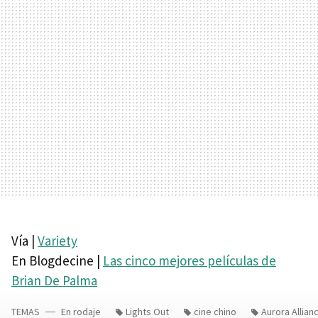
Vía |
Variety
En Blogdecine |
Las cinco mejores películas de
Brian De Palma
TEMAS
En rodaje
Lights Out
cine chino
Aurora Allian