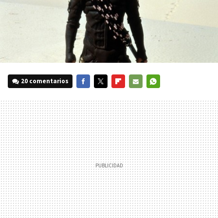
20 comentarios
FACEBOOK
TWITTER
FLIPBOARD
E-
WHATSAPP
MAIL