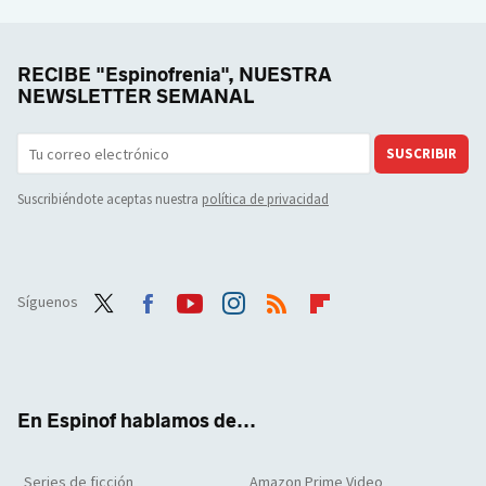
RECIBE "Espinofrenia", NUESTRA
NEWSLETTER SEMANAL
SUSCRIBIR
Suscribiéndote aceptas nuestra
política de privacidad
Síguenos
Twit
Face
Yout
Inst
RSS
Flip
ter
boo
ube
agra
boar
k
m
d
En Espinof hablamos de...
Series de ficción
Amazon Prime Video