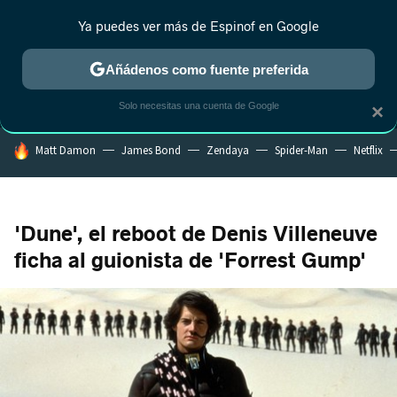
Ya puedes ver más de Espinof en Google
MENÚ
NUEVO
Añádenos como fuente preferida
CRÍTICA
ESTRENOS
REALITY
ANIME
RANKINGS CINE
RA
Solo necesitas una cuenta de Google
×
HOY SE HABLA DE
Matt Damon
James Bond
Zendaya
Spider-Man
Netflix
'Dune', el reboot de Denis Villeneuve
ficha al guionista de 'Forrest Gump'