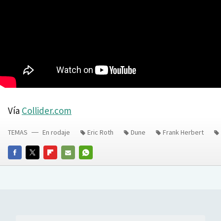
Vía
Collider.com
TEMAS
En rodaje
Eric Roth
Dune
Frank Herbert
FACEBOOK
TWITTER
FLIPBOARD
E-
WHATSAPP
MAIL