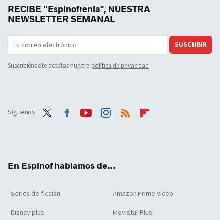
RECIBE "Espinofrenia", NUESTRA
NEWSLETTER SEMANAL
SUSCRIBIR
Suscribiéndote aceptas nuestra
política de privacidad
Síguenos
Twit
Face
Yout
Inst
RSS
Flip
ter
boo
ube
agra
boar
k
m
d
En Espinof hablamos de...
Series de ficción
Amazon Prime Video
Disney plus
Movistar Plus