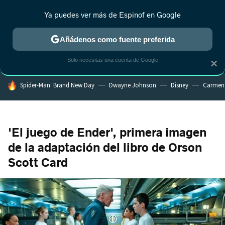
Ya puedes ver más de Espinof en Google
MENÚ
NUEVO
Añádenos como fuente preferida
CRÍTICA
ESTRENOS
REALITY
ANIME
RANKINGS CINE
RA
Solo necesitas una cuenta de Google
×
HOY SE HABLA DE
Spider-Man: Brand New Day
Dwayne Johnson
Disney
Carmen
'El juego de Ender', primera imagen
de la adaptación del libro de Orson
Scott Card