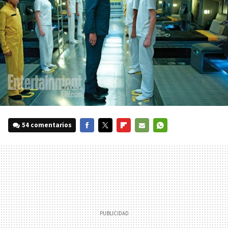
54 comentarios
FACEBOOK
TWITTER
FLIPBOARD
E-
WHATSAPP
MAIL