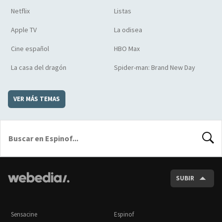
Netflix
Listas
Apple TV
La odisea
Cine español
HBO Max
La casa del dragón
Spider-man: Brand New Day
VER MÁS TEMAS
BUSCA
SUBIR
Sensacine
Espinof