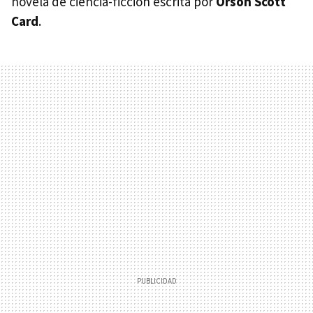
novela de ciencia-ficción escrita por
Orson Scott
Card
.