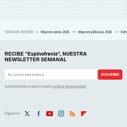
TEMAS DE INTERÉS
Mejores series 2026
Mejores películas 2026
Est
RECIBE "Espinofrenia", NUESTRA
NEWSLETTER SEMANAL
SUSCRIBIR
Suscribiéndote aceptas nuestra
política de privacidad
Síguenos
Twit
Face
Yout
Inst
RSS
Flip