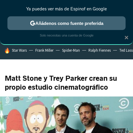
Ya puedes ver más de Espinof en Google
MENÚ
NUEVO
Añádenos como fuente preferida
CRÍTICA
ESTRENOS
REALITY
ANIME
RANKINGS CINE
RA
Solo necesitas una cuenta de Google
×
HOY SE HABLA DE
Star Wars
Frank Miller
Spider-Man
Ralph Fiennes
Ted Las
Matt Stone y Trey Parker crean su
propio estudio cinematográfico