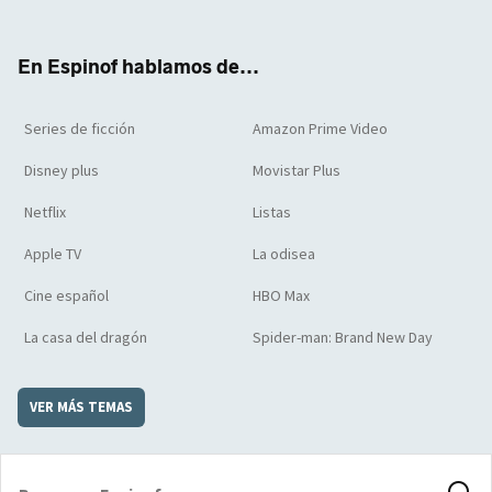
ter
boo
ube
agra
boar
k
m
d
En Espinof hablamos de...
Series de ficción
Amazon Prime Video
Disney plus
Movistar Plus
Netflix
Listas
Apple TV
La odisea
Cine español
HBO Max
La casa del dragón
Spider-man: Brand New Day
VER MÁS TEMAS