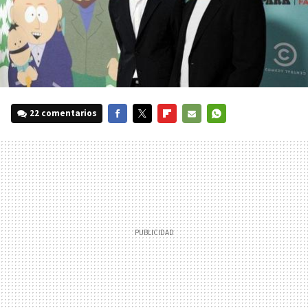
22 comentarios
FACEBOOK
TWITTER
FLIPBOARD
E-
WHATSAPP
MAIL