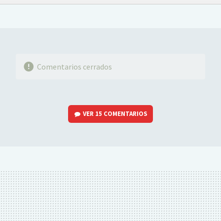
FACEBOOK
TWITTER
FLIPBOARD
E-
WHATSAPP
MAIL
Comentarios cerrados
VER
15 COMENTARIOS