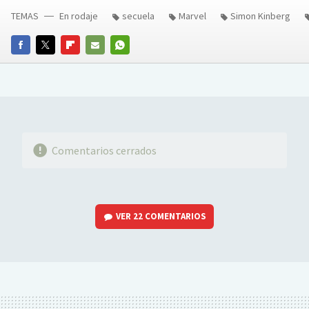
TEMAS
En rodaje
secuela
Marvel
Simon Kinberg
FACEBOOK
TWITTER
FLIPBOARD
E-
WHATSAPP
MAIL
Comentarios cerrados
VER
22 COMENTARIOS