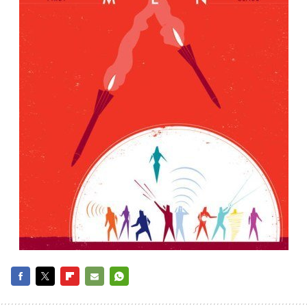
FACEBOOK
TWITTER
FLIPBOARD
E-
WHATSAPP