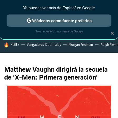
Ya puedes ver más de Espinof en Google
CRÍTICA
ESTRENOS
REALITY
ANIME
RANKINGS CINE
RA
Añádenos como fuente preferida
Solo necesitas una cuenta de Google
×
HOY SE HABLA DE
Netflix
Vengadores: Doomsday
Morgan Freeman
Ralph Fienn
Matthew Vaughn dirigirá la secuela
de 'X-Men: Primera generación'