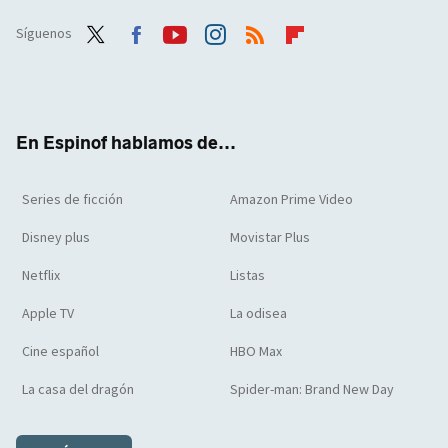
Síguenos
Twit
Face
Yout
Inst
RSS
Flip
ter
boo
ube
agra
boar
k
m
d
En Espinof hablamos de...
Series de ficción
Amazon Prime Video
Disney plus
Movistar Plus
Netflix
Listas
Apple TV
La odisea
Cine español
HBO Max
La casa del dragón
Spider-man: Brand New Day