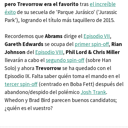
pero Trevorrow era el favorito
tras
el increíble
éxito
de su secuela de 'Parque Jurásico' ('Jurassic
Park'), logrando el título más taquillero de 2015.
Recordemos que
Abrams
dirige el
Episodio VII
,
Gareth Edwards
se ocupa del
primer spin-off
,
Rian
Johnson
del
Episodio VIII
,
Phil Lord & Chris Miller
llevarán a cabo el
segundo spin-off
(sobre Han
Solo) y ahora
Trevorrow
se ha quedado con el
Episodio IX. Falta saber quién toma el mando en el
tercer spin-off
(centrado en Boba Fett) después del
abandono/despido del polémico
Josh Trank
.
Whedon y Brad Bird parecen buenos candidatos;
¿quién es el vuestro?