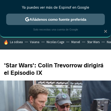
Ya puedes ver más de Espinof en Google
MENÚ
NUEVO
Añádenos como fuente preferida
CRÍTICA
ESTRENOS
REALITY
ANIME
RANKINGS CINE
RA
Solo necesitas una cuenta de Google
×
HOY SE HABLA DE
La odisea
Vaiana
Nicolas Cage
Marvel
Star Wars
Na
'Star Wars': Colin Trevorrow dirigirá
el Episodio IX