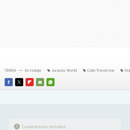
TEMAS
En rodaje
Jurassic World
Colin Trevorrow
Sta
FACEBOOK
TWITTER
FLIPBOARD
E-
WHATSAPP
MAIL
Comentarios cerrados