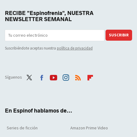
RECIBE "Espinofrenia", NUESTRA
NEWSLETTER SEMANAL
SUSCRIBIR
Suscribiéndote aceptas nuestra
política de privacidad
Síguenos
Twit
Face
Yout
Inst
RSS
Flip
ter
boo
ube
agra
boar
k
m
d
En Espinof hablamos de...
Series de ficción
Amazon Prime Video