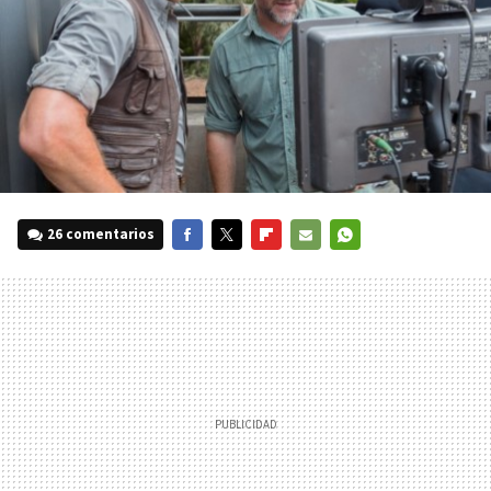
26 comentarios
FACEBOOK
TWITTER
FLIPBOARD
E-
WHATSAPP
MAIL