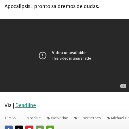
Apocalipsis', pronto saldremos de dudas.
Vía |
Deadline
TEMAS
En rodaje
Wolverine
Superhéroes
Michael G