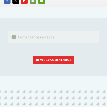
FACEBOOK
TWITTER
FLIPBOARD
E-
WHATSAPP
MAIL
Comentarios cerrados
VER
10 COMENTARIOS