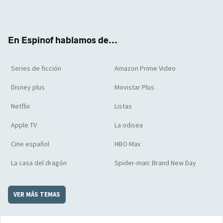
Twit
Face
Yout
Inst
RSS
Flip
ter
boo
ube
agra
boar
k
m
d
En Espinof hablamos de...
Series de ficción
Amazon Prime Video
Disney plus
Movistar Plus
Netflix
Listas
Apple TV
La odisea
Cine español
HBO Max
La casa del dragón
Spider-man: Brand New Day
VER MÁS TEMAS