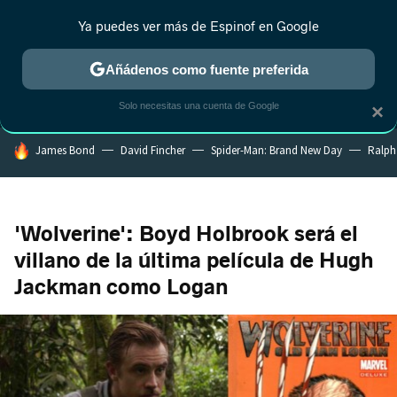
Ya puedes ver más de Espinof en Google
MENÚ
NUEVO
Añádenos como fuente preferida
CRÍTICA
ESTRENOS
REALITY
ANIME
RANKINGS CINE
RA
Solo necesitas una cuenta de Google
×
HOY SE HABLA DE
James Bond
David Fincher
Spider-Man: Brand New Day
Ralph
'Wolverine': Boyd Holbrook será el
villano de la última película de Hugh
Jackman como Logan