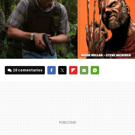
10 comentarios
FACEBOOK
TWITTER
FLIPBOARD
E-
WHATSAPP
MAIL