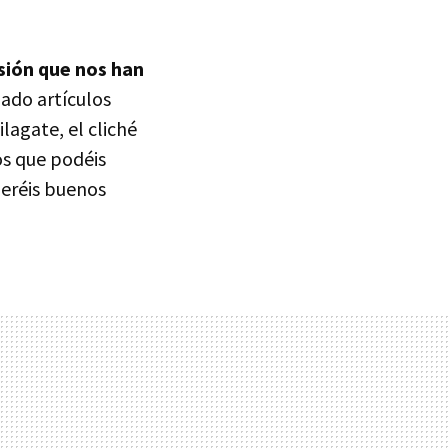
isión que nos han
ado artículos
lagate, el cliché
os que podéis
deréis buenos