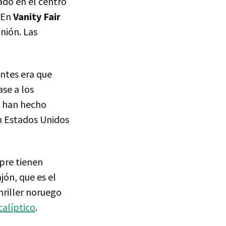
ado en el centro
. En
Vanity Fair
nión. Las
entes era que
ase a los
han hecho
 Estados Unidos
pre tienen
ón, que es el
hriller noruego
alíptico
.