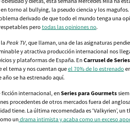
 obesidad y dietas, esta semana Mercedes Milá ha est
en torno al bullying, la pseudo ciencia y los magufos
oblema derivado de que todo el mundo tenga una opi
respetables pero
todas las opiniones no
.
 la
Peak TV
, que llaman, una de las asignaturas pendi
minable y atractiva producción internacional nos lleg
vicios y plataformas de España. En
Carrusel de Series
 el tema y nos cuentan que
el 70% de lo estrenado
en
e año se ha estrenado aquí.
ficción internacional, en
Series para Gourmets
siem
es procedentes de otros mercados fuera del anglosaj
lidad tiene. La última recomendada es ‘Valkyrien’, un t
como un
drama intimista y acaba como un exceso apoc