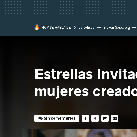
HOY SE HABLA DE
La odisea
Steven Spielberg
Kimetsu no Yaiba
Estrellas Invi
mujeres creador
Sin comentarios
FACEBOOK
TWITTER
FLIPBOARD
E-
MAIL