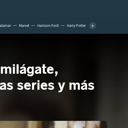
calamar
Marvel
Harrison Ford
Harry Potter
smilágate,
as series y más