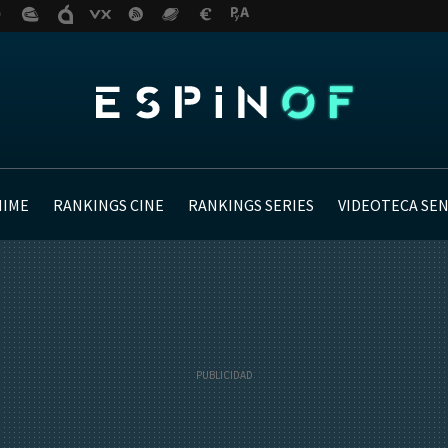
NIME
RANKINGS CINE
RANKINGS SERIES
VIDEOTECA SE