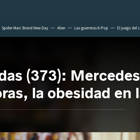
Spider-Man: Brand New Day
Alien
Las guerreras K-Pop
El juego del 
tadas (373): Mercede
as, la obesidad en l