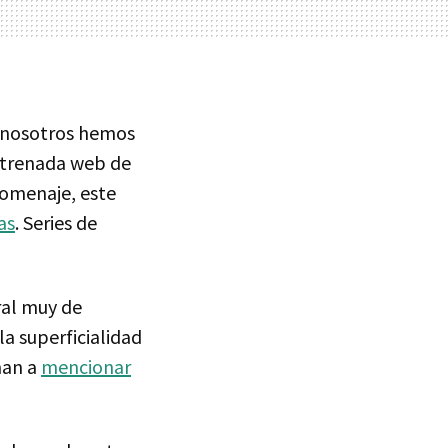
 nosotros hemos
estrenada web de
omenaje, este
as
. Series de
ral muy de
a superficialidad
iman a
mencionar