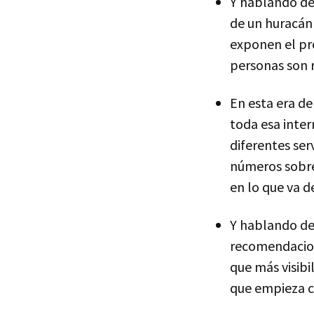
Y hablando de
de un huracán 
exponen el pr
personas son 
En esta era de
toda esa inter
diferentes ser
números sobre
en lo que va d
Y hablando de 
recomendacion
que más visibi
que empieza 