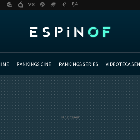
NIME
RANKINGS CINE
RANKINGS SERIES
VIDEOTECA SE