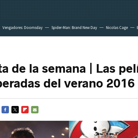
Vengadores: Doomsday
Spider-Man: Brand New Day
Nicolas Cage
a de la semana | Las pel
eradas del verano 2016
FACEBOOK
TWITTER
FLIPBOARD
E-
MAIL