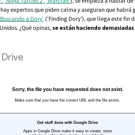
'
,
'Ninja Turtles 2'
,
'Warcraft'
), se empieza a hablar de
hay expertos que piden calma y aseguran que habrá g
'Buscando a Dory'
('Finding Dory'), que llega este fin 
 Unidos. ¿Qué opinas,
se están haciendo demasiadas 