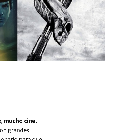
e,
mucho cine
.
con grandes
ionario para que