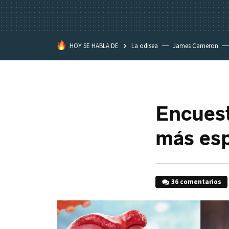
HOY SE HABLA DE
La odisea
James Cameron
Tom Cruise
La Momia
Encuest
más esp
36 comentarios