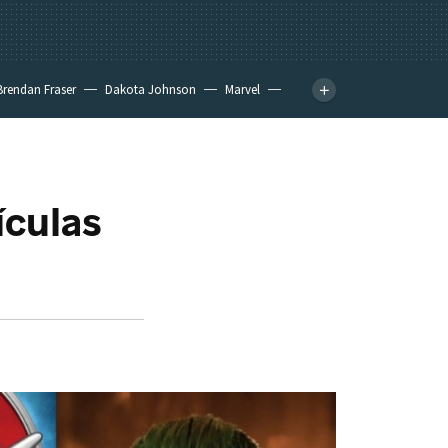
Brendan Fraser
Dakota Johnson
Marvel
ículas