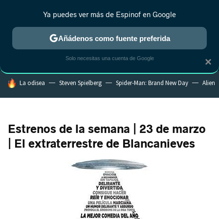
Ya puedes ver más de Espinof en Google
MENÚ
NUEVO
Añádenos como fuente preferida
CRÍTICA
ESTRENOS
REALITY
ANIME
RANKINGS CINE
RA
Solo necesitas una cuenta de Google
×
HOY SE HABLA DE
La odisea
Steven Spielberg
Spider-Man: Brand New Day
Alien
Estrenos de la semana | 23 de marzo
| El extraterrestre de Blancanieves