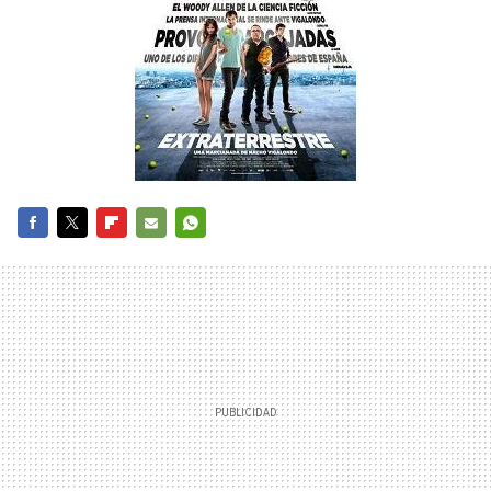
FACEBOOK
TWITTER
FLIPBOARD
E-
WHATSAPP
MAIL