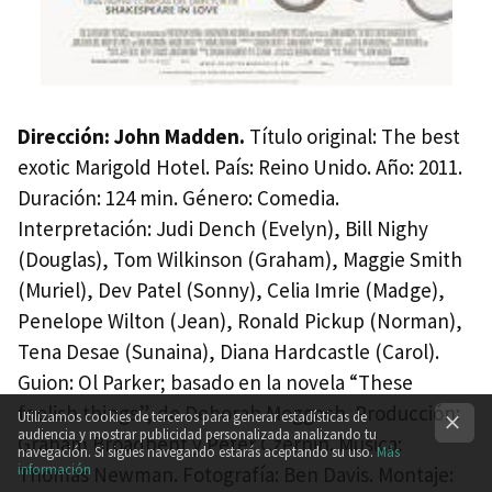
Dirección: John Madden.
Título original: The best
exotic Marigold Hotel. País: Reino Unido. Año: 2011.
Duración: 124 min. Género: Comedia.
Interpretación: Judi Dench (Evelyn), Bill Nighy
(Douglas), Tom Wilkinson (Graham), Maggie Smith
(Muriel), Dev Patel (Sonny), Celia Imrie (Madge),
Penelope Wilton (Jean), Ronald Pickup (Norman),
Tena Desae (Sunaina), Diana Hardcastle (Carol).
Guion: Ol Parker; basado en la novela “These
foolish things”, de Deborah Moggach. Producción:
Utilizamos cookies de terceros para generar estadísticas de
audiencia y mostrar publicidad personalizada analizando tu
Graham Broadbent y Peter Czernin. Música:
navegación. Si sigues navegando estarás aceptando su uso.
Más
información
Thomas Newman. Fotografía: Ben Davis. Montaje: