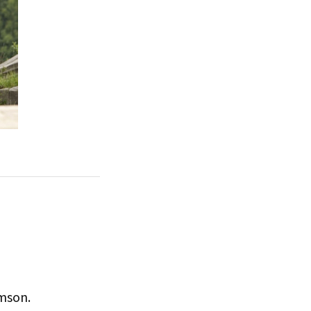
amson.