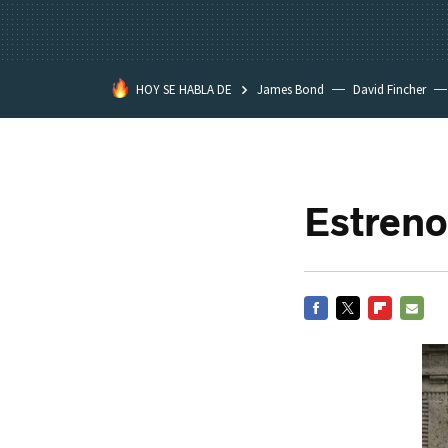
HOY SE HABLA DE
James Bond
David Fincher
Assassination Classroom
Estreno
FACEBOOK
TWITTER
FLIPBOARD
E-
MAIL