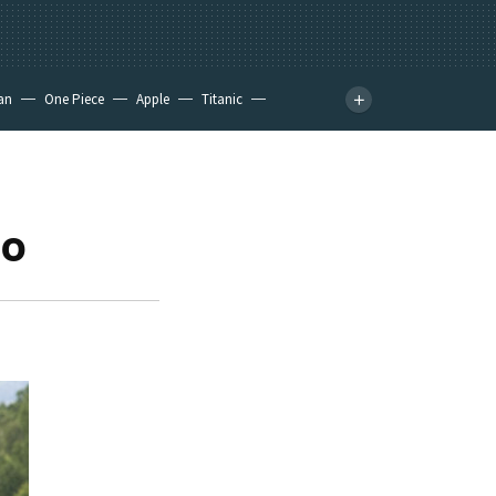
an
One Piece
Apple
Titanic
io