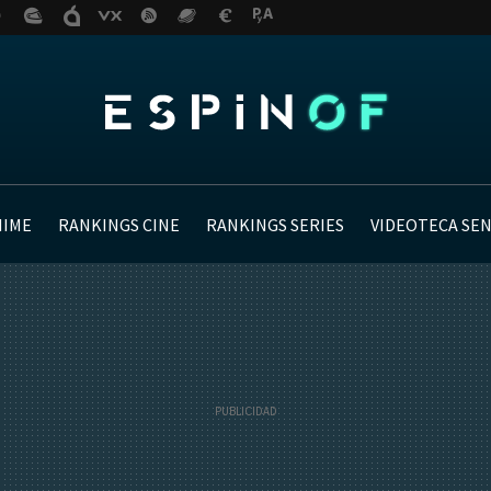
NIME
RANKINGS CINE
RANKINGS SERIES
VIDEOTECA SE