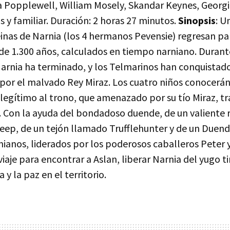
a Popplewell, William Mosely, Skandar Keynes, Georgi
 y familiar. Duración: 2 horas 27 minutos.
Sinopsis
: U
einas de Narnia (los 4 hermanos Pevensie) regresan pa
e 1.300 años, calculados en tiempo narniano. Durante
arnia ha terminado, y los Telmarinos han conquistado
or el malvado Rey Miraz. Los cuatro niños conocerán 
legítimo al trono, que amenazado por su tío Miraz, t
 Con la ayuda del bondadoso duende, de un valiente 
ep, de un tejón llamado Trufflehunter y de un Duen
nianos, liderados por los poderosos caballeros Peter y
aje para encontrar a Aslan, liberar Narnia del yugo ti
 y la paz en el territorio.