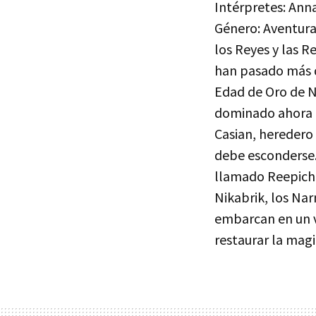
Intérpretes: Ann
Género: Aventuras
los Reyes y las R
han pasado más d
Edad de Oro de N
dominado ahora p
Casian, heredero 
debe esconderse.
llamado Reepiche
Nikabrik, los Nar
embarcan en un vi
restaurar la magia