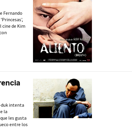
re Fernando
'Princesas',
el cine de Kim
 con
erencia
-duk intenta
e la
 que les gusta
ueco entre los