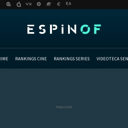
NIME
RANKINGS CINE
RANKINGS SERIES
VIDEOTECA SE