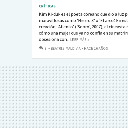
CRÍTICAS
Kim Ki-duk es el poeta coreano que dio a luz p
maravillosas como 'Hierro 3' o 'El arco'. En es
creación, 'Aliento' ('Soom', 2007), el cineasta
cómo una mujer que ya no confía en su matri
obsesiona con...
LEER MÁS »
COMENTARIOS
3
BEATRIZ MALDIVIA
HACE 16 AÑOS