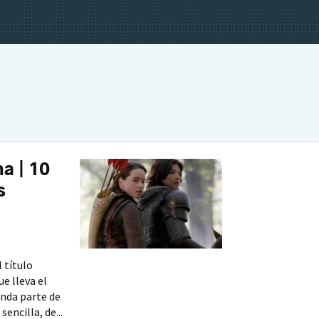
a | 10
s
l título
e lleva el
unda parte de
sencilla, de...