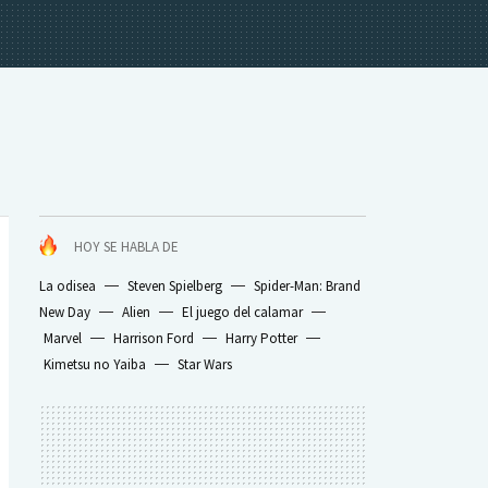
HOY SE HABLA DE
La odisea
Steven Spielberg
Spider-Man: Brand
New Day
Alien
El juego del calamar
Marvel
Harrison Ford
Harry Potter
Kimetsu no Yaiba
Star Wars