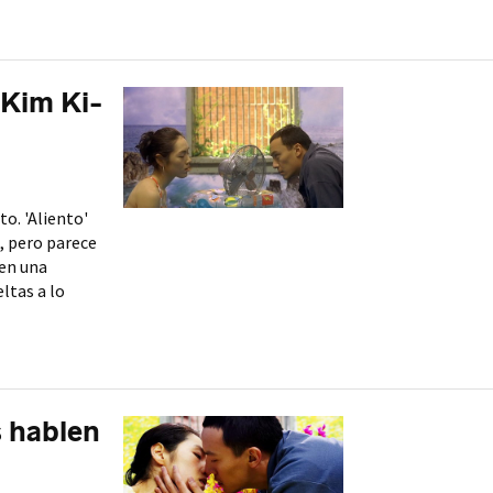
 Kim Ki-
to. 'Aliento'
, pero parece
 en una
eltas a lo
s hablen