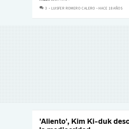
COMENTARIOS
3
LUISFER ROMERO CALERO
HACE 18 AÑOS
'Aliento', Kim Ki-duk des