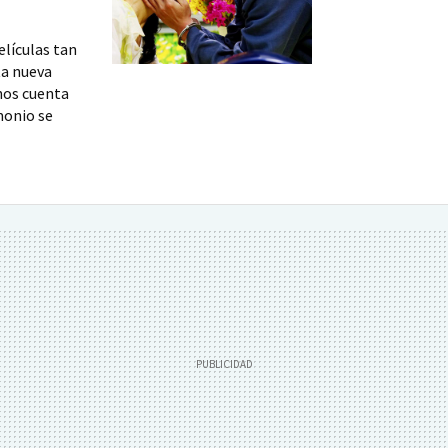
elículas tan
ta nueva
 nos cuenta
monio se