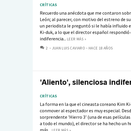
CRÍTICAS
Recuerdo una anécdota que me contaron sob
León; al parecer, con motivo del estreno de su 
un periodista le preguntó si le había influido 
Ki-duk, a lo que el director español respondió
indiferencia...
LEER MÁS »
COMENTARIOS
2
JUAN LUIS CAVIARO
HACE 18 AÑOS
'Aliento', silenciosa indif
CRÍTICAS
La forma en la que el cineasta coreano Kim Ki
conmover al espectador es muy especial. Desd
sorprendente 'Hierro 3' (una de esas películas
a todo el mundo), el director se ha hecho un h
más...
LEER MÁS »