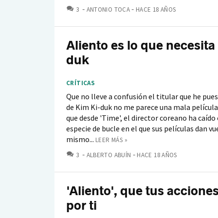
COMENTARIOS
3
ANTONIO TOCA
HACE 18 AÑOS
Aliento es lo que necesita
duk
CRÍTICAS
Que no lleve a confusión el titular que he pues
de Kim Ki-duk no me parece una mala película
que desde 'Time', el director coreano ha caído
especie de bucle en el que sus películas dan vu
mismo...
LEER MÁS »
COMENTARIOS
3
ALBERTO ABUÍN
HACE 18 AÑOS
'Aliento', que tus accione
por ti