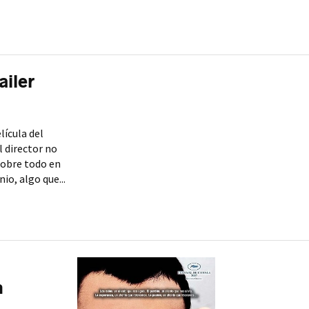
ailer
lícula del
l director no
sobre todo en
o, algo que...
a