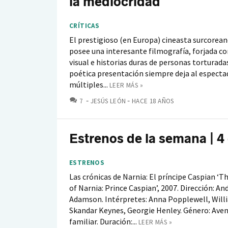
la mediocridad
CRÍTICAS
El prestigioso (en Europa) cineasta surcorea
posee una interesante filmografía, forjada co
visual e historias duras de personas torturadas
poética presentación siempre deja al especta
múltiples...
LEER MÁS »
COMENTARIOS
7
JESÚS LEÓN
HACE 18 AÑOS
Estrenos de la semana | 4 
ESTRENOS
Las crónicas de Narnia: El príncipe Caspian ‘T
of Narnia: Prince Caspian’, 2007. Dirección: A
Adamson. Intérpretes: Anna Popplewell, Will
Skandar Keynes, Georgie Henley. Género: Aven
familiar. Duración:...
LEER MÁS »