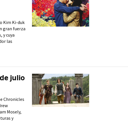
no Kim Ki-duk
n gran fuerza
, y cuya
dor las
de julio
he Chronicles
ndrew
iam Mosely,
turas y