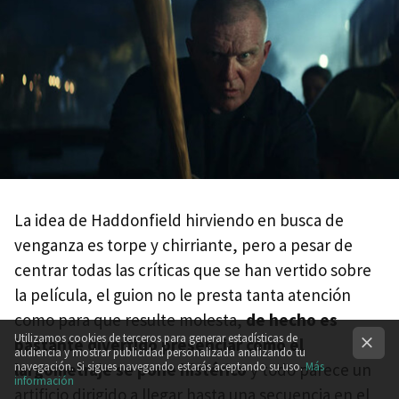
La idea de Haddonfield hirviendo en busca de
venganza es torpe y chirriante, pero a pesar de
centrar todas las críticas que se han vertido sobre
la película, el guion no le presta tanta atención
como para que resulte molesta,
de hecho es
Utilizamos cookies de terceros para generar estadísticas de
bastante divertido presenciar cómo el
audiencia y mostrar publicidad personalizada analizando tu
navegación. Si sigues navegando estarás aceptando su uso.
Más
largometraje se pone histérico
y todo parece un
información
artificio dirigido a llegar hasta una secuencia en el