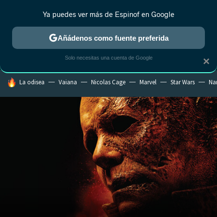
Ya puedes ver más de Espinof en Google
MENÚ
NUEVO
Añádenos como fuente preferida
CRÍTICA
ESTRENOS
REALITY
ANIME
RANKINGS CINE
RA
Solo necesitas una cuenta de Google
×
HOY SE HABLA DE
La odisea
Vaiana
Nicolas Cage
Marvel
Star Wars
Na