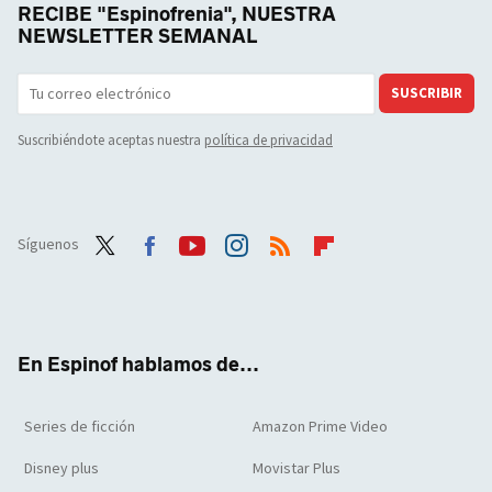
RECIBE "Espinofrenia", NUESTRA
NEWSLETTER SEMANAL
SUSCRIBIR
Suscribiéndote aceptas nuestra
política de privacidad
Síguenos
Twit
Face
Yout
Inst
RSS
Flip
ter
boo
ube
agra
boar
k
m
d
En Espinof hablamos de...
Series de ficción
Amazon Prime Video
Disney plus
Movistar Plus