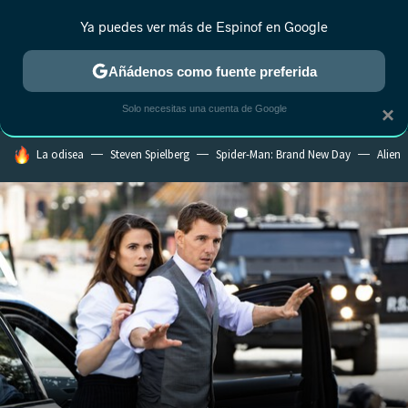
Ya puedes ver más de Espinof en Google
CRÍTICA
ESTRENOS
REALITY
ANIME
RANKINGS CINE
RA
Añádenos como fuente preferida
Solo necesitas una cuenta de Google
×
HOY SE HABLA DE
La odisea
Steven Spielberg
Spider-Man: Brand New Day
Alien