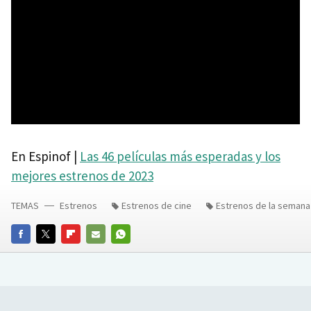
En Espinof |
Las 46 películas más esperadas y los
mejores estrenos de 2023
TEMAS
Estrenos
Estrenos de cine
Estrenos de la semana
FACEBOOK
TWITTER
FLIPBOARD
E-
WHATSAPP
MAIL