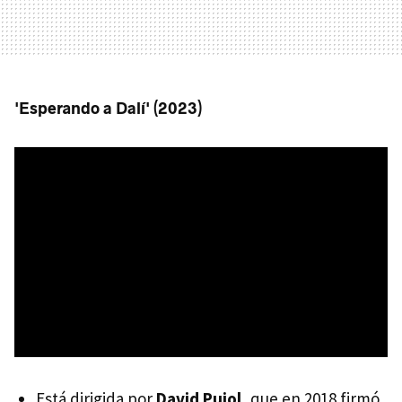
'Esperando a Dalí' (2023)
Está dirigida por
David Pujol
, que en 2018 firmó