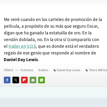
Me reiré cuando en los carteles de promoción de la
película, a propósito de su más que seguro Oscar,
digan que ha ganado la estatuilla de oro. En la
versión doblada, no. En la otra sí (compararlo con
el
trailer en V.O.
), que es donde está el verdadero
regalo de ese genio que responde al nombre de
Daniel Day Lewis
.
TEMAS
Estrenos
Trailers
Daniel Day-Lewis
There Will b
FACEBOOK
TWITTER
FLIPBOARD
E-
WHATSAPP
MAIL