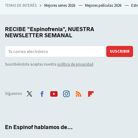
TEMAS DE INTERÉS
Mejores series 2026
Mejores películas 2026
Est
RECIBE "Espinofrenia", NUESTRA
NEWSLETTER SEMANAL
SUSCRIBIR
Suscribiéndote aceptas nuestra
política de privacidad
Síguenos
Twit
Face
Yout
Inst
RSS
Flip
ter
boo
ube
agra
boar
k
m
d
En Espinof hablamos de...