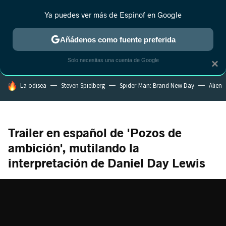
Ya puedes ver más de Espinof en Google
CRÍTICA
ESTRENOS
REALITY
ANIME
RANKINGS CINE
RA
Añádenos como fuente preferida
Solo necesitas una cuenta de Google
×
HOY SE HABLA DE
La odisea
Steven Spielberg
Spider-Man: Brand New Day
Alien
Trailer en español de 'Pozos de
ambición', mutilando la
interpretación de Daniel Day Lewis