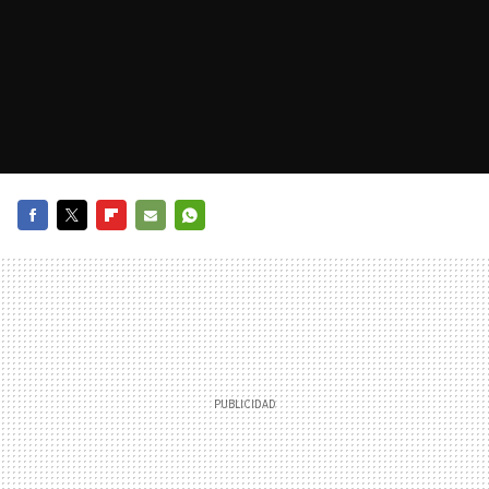
FACEBOOK
TWITTER
FLIPBOARD
E-
WHATSAPP
MAIL