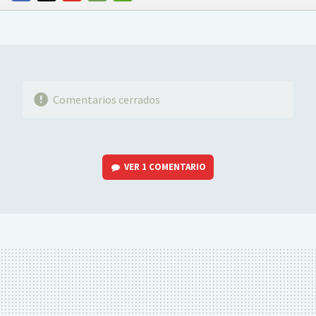
FACEBOOK
TWITTER
FLIPBOARD
E-
WHATSAPP
MAIL
Comentarios cerrados
VER
1 COMENTARIO