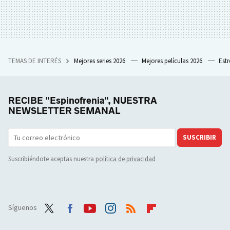
TEMAS DE INTERÉS
Mejores series 2026
Mejores películas 2026
Est
RECIBE "Espinofrenia", NUESTRA
NEWSLETTER SEMANAL
SUSCRIBIR
Suscribiéndote aceptas nuestra
política de privacidad
Síguenos
Twit
Face
Yout
Inst
RSS
Flip