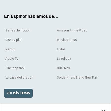
ter
boo
ube
agra
boar
k
m
d
En Espinof hablamos de...
Series de ficción
Amazon Prime Video
Disney plus
Movistar Plus
Netflix
Listas
Apple TV
La odisea
Cine español
HBO Max
La casa del dragón
Spider-man: Brand New Day
VER MÁS TEMAS