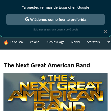
Ya puedes ver más de Espinof en Google
MENÚ
NUEVO
Añádenos como fuente preferida
CRÍTICA
ESTRENOS
REALITY
ANIME
RANKINGS CINE
RA
Solo necesitas una cuenta de Google
×
HOY SE HABLA DE
La odisea
Vaiana
Nicolas Cage
Marvel
Star Wars
Na
The Next Great American Band