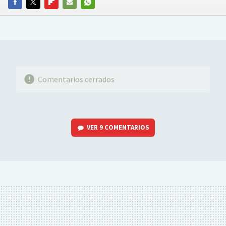
FACEBOOK
TWITTER
FLIPBOARD
E-
WHATSAPP
MAIL
Comentarios cerrados
VER
9 COMENTARIOS