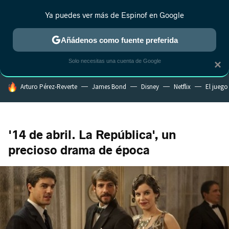
Ya puedes ver más de Espinof en Google
CRÍTICA
ESTRENOS
REALITY
ANIME
RANKINGS CINE
RA
Añádenos como fuente preferida
Solo necesitas una cuenta de Google
×
HOY SE HABLA DE
Arturo Pérez-Reverte
James Bond
Disney
Netflix
El juego
'14 de abril. La República', un
precioso drama de época