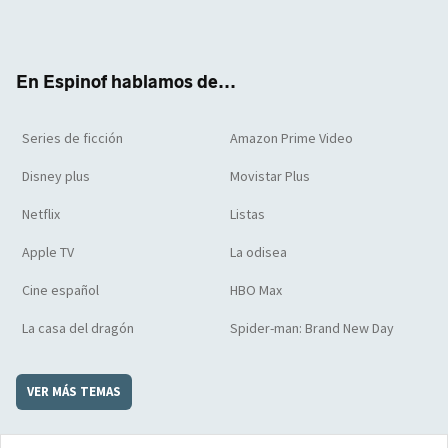
Twit
Face
Yout
Inst
RSS
Flip
ter
boo
ube
agra
boar
k
m
d
En Espinof hablamos de...
Series de ficción
Amazon Prime Video
Disney plus
Movistar Plus
Netflix
Listas
Apple TV
La odisea
Cine español
HBO Max
La casa del dragón
Spider-man: Brand New Day
VER MÁS TEMAS